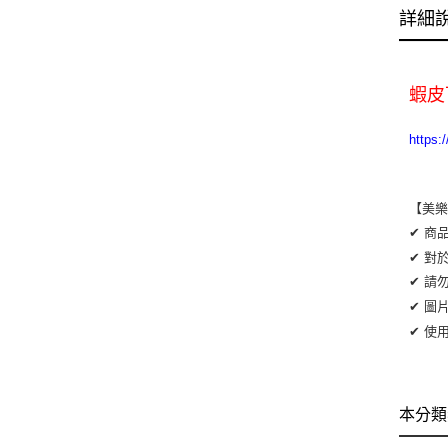
詳細
蝦皮
http
【美
✔ 商
✔ 對
✔ 請
✔ 圖
✔ 使
本分類