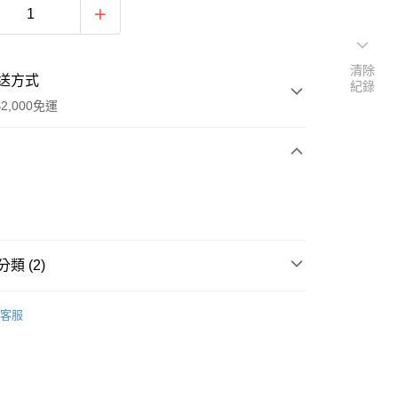
清除
送方式
紀錄
2,000免運
次付款
付款
類 (2)
用品
捲髮造型乳/慕絲/水雕/髮膠
客服
萱佩美思沙龍級