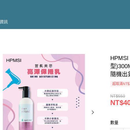
資訊
HPMS
型)30
隨機出
超取滿NT$
NT$550
NT$4
數量