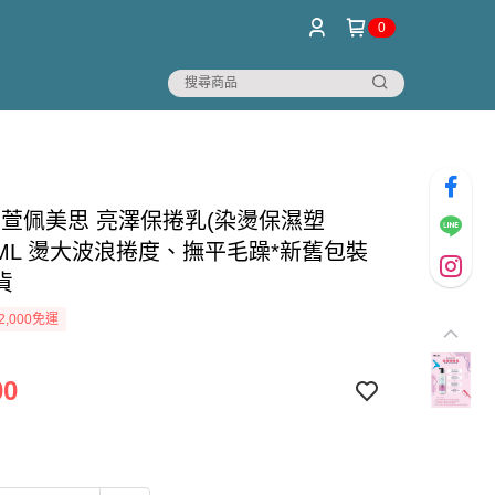
0
I 萱佩美思 亮澤保捲乳(染燙保濕塑
0ML 燙大波浪捲度、撫平毛躁*新舊包裝
貨
2,000免運
00