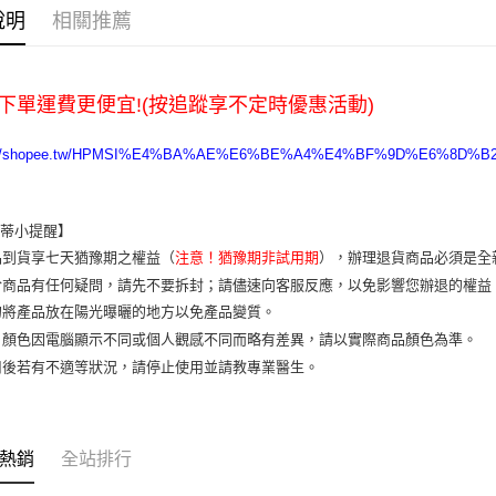
全家取貨
說明
相關推薦
每筆NT$6
7-11取貨
下單運費更便宜!(按追蹤享不定時優惠活動)
每筆NT$6
宅配
s://shopee.tw/HPMSI%E4%BA%AE%E6%BE%A4%E4%BF%9D%E6%8D%B2%E
每筆NT$1
樂蒂小提醒】
品到貨享七天猶豫期之權益（
注意！猶豫期非試用期
），辦理退貨商品必須是全
於商品有任何疑問，請先不要拆封；請儘速向客服反應，以免影響您辦退的權
勿將產品放在陽光曝曬的地方以免產品變質。
片顏色因電腦顯示不同或個人觀感不同而略有差異，請以實際商品顏色為準。
用後若有不適等狀況，請停止使用並請教專業醫生。
熱銷
全站排行