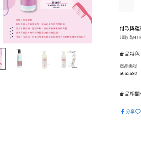
付款與運
超取滿NT$
付款方式
商品特色
信用卡一
商品編號
5653592
超商取貨
Apple Pay
商品相關分
悠遊付
頭髮造型
分享
ATM付款
HPMSI
運送方式