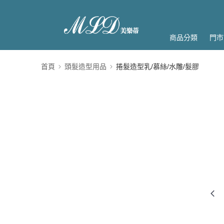
商品分類
門市
首頁
頭髮造型用品
捲髮造型乳/慕絲/水雕/髮膠