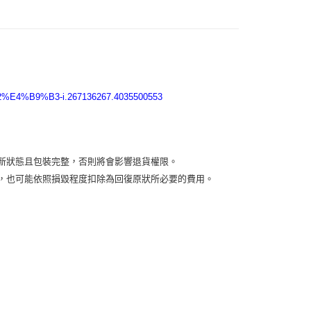
付款
5，滿NT$2,000(含以上)免運費
付款
5，滿NT$2,000(含以上)免運費
4%B9%B3-i.267136267.4035500553
00，滿NT$2,000(含以上)免運費
新狀態且包裝完整，否則將會影響退貨權限。
益，也可能依照損毀程度扣除為回復原狀所必要的費用。