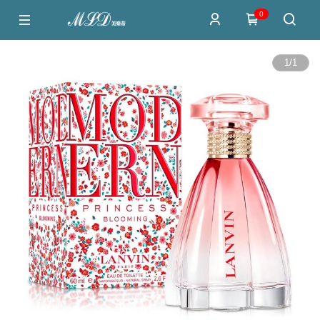
0
1
/
1