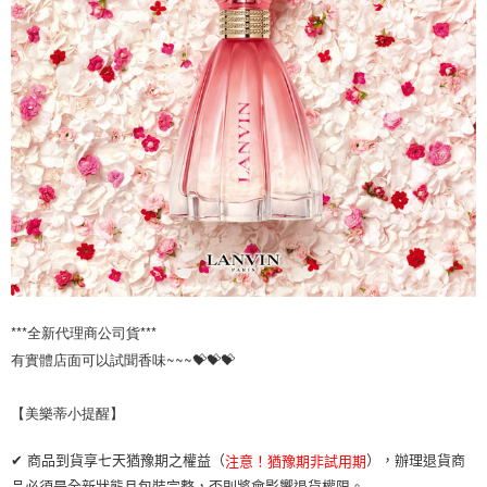
***全新代理商公司貨***

有實體店面可以試聞香味~~~💝💝💝

【美樂蒂小提醒】 
✔ 商品到貨享七天猶豫期之權益（
），辦理退貨商
注意！猶豫期非試用期
品必須是全新狀態且包裝完整，否則將會影響退貨權限。