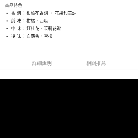
Apple Pay
商品特色
悠遊付
香 調： 柑橘花香調 、 花果甜美調
前 味： 柑橘、西瓜
ATM付款
中 味： 紅桂花、茉莉花瓣
後 味： 白麝香、雪松
運送方式
全家取貨付款
每筆NT$65，滿NT$2,000(含以上)免運費
詳細說明
相關推薦
7-11取貨付款
每筆NT$65，滿NT$2,000(含以上)免運費
宅配
每筆NT$100，滿NT$2,000(含以上)免運費