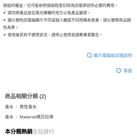
辦退的權益，也可能依照損毀程度扣除為回復原狀所必要的費用。
✔ 請勿將產品放在陽光曝曬的地方以免產品變質。
✔ 圖片顏色因電腦顯示不同或個人觀感不同而略有差異，請以實際商品顏
色為準。
✔ 使用後若有不適等狀況，請停止使用並請教專業醫生。
顯示電腦版詳細說明
客服
商品相關分類 (2)
香水
男性香水
香水
Maserati瑪莎拉蒂
本分類熱銷
全站排行