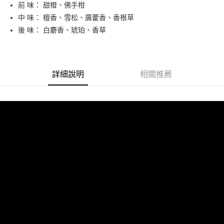
前 味： 甜橙、佛手柑
ATM付款
中 味： 檀香、雪松、廣藿香、香根草
後 味： 白麝香、琥珀、香草
運送方式
全家取貨付款
每筆NT$65，滿NT$2,000(含以上)免運費
詳細說明
相關推薦
7-11取貨付款
每筆NT$65，滿NT$2,000(含以上)免運費
宅配
每筆NT$100，滿NT$2,000(含以上)免運費