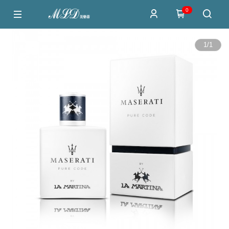
0
1
/
1