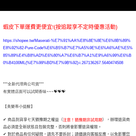
蝦皮下單運費更便宜!(按追蹤享不定時優惠活動)
https://shopee.tw/Maserati-%E7%91%AA%E8%8E%8E%E6%8B%89%
E8%92%82-Pure-Code%E6%B5%B7%E7%A5%9E%E6%A6%AE%E5%
85%89%E4%B8%AD%E6%80%A7%E6%B7%A1%E9%A6%99%E6%B
0%B4100ML(%E7%99%BD%E7%9B%92)-i.267136267.5640474508
***全新代理商公司貨***

有實體店面可以試聞香味~~~💝💝💝

【美樂蒂小提醒】 
✔ 商品到貨享七天猶豫期之權益（
），辦理退貨商
注意！猶豫期非試用期
品必須是全新狀態且包裝完整，否則將會影響退貨權限。
✔ 對於商品有任何疑問，請先不要拆封；請儘速向客服反應，以免影響您