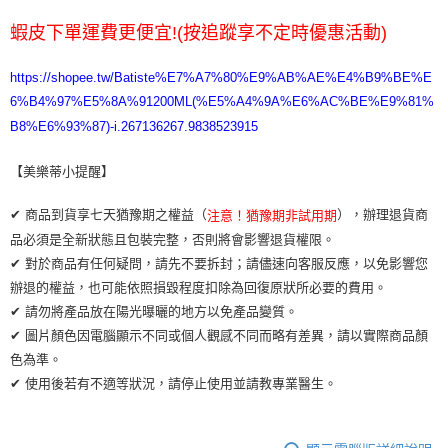
蝦皮下單運費更便宜!(按追蹤享不定時優惠活動)
https://shopee.tw/Batiste%E7%A7%80%E9%AB%AE%E4%B9%BE%E
6%B4%97%E5%8A%91200ML(%E5%A4%9A%E6%AC%BE%E9%81%
B8%E6%93%87)-i.267136267.9838523915
【美樂蒂小提醒】
✔ 商品到貨享七天猶豫期之權益（
），辦理退貨商
注意！猶豫期非試用期
品必須是全新狀態且包裝完整，否則將會影響退貨權限。
✔ 對於商品有任何疑問，請先不要拆封；請儘速向客服反應，以免影響您
辦退的權益，也可能依照損毀程度扣除為回復原狀所必要的費用。
✔ 請勿將產品放在陽光曝曬的地方以免產品變質。
✔ 圖片顏色因電腦顯示不同或個人觀感不同而略有差異，請以實際商品顏
色為準。
✔ 使用後若有不適等狀況，請停止使用並請教專業醫生。