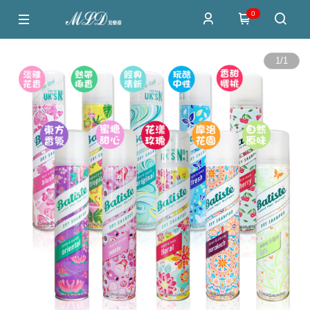
0
1
/
1