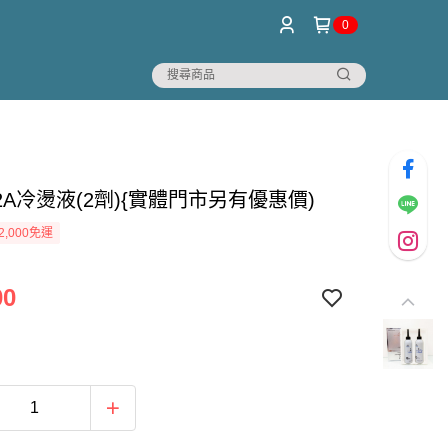
0
A冷燙液(2劑){實體門市另有優惠價)
2,000免運
00