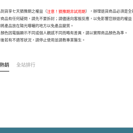
7-11取貨
品到貨享七天猶豫期之權益（
），辦理退貨商品必須是全
注意！猶豫期非試用期
每筆NT$6
於商品有任何疑問，請先不要拆封；請儘速向客服反應，以免影響您辦退的權
宅配
勿將產品放在陽光曝曬的地方以免產品變質。
每筆NT$1
片顏色因電腦顯示不同或個人觀感不同而略有差異，請以實際商品顏色為準。
用後若有不適等狀況，請停止使用並請教專業醫生。
熱銷
全站排行