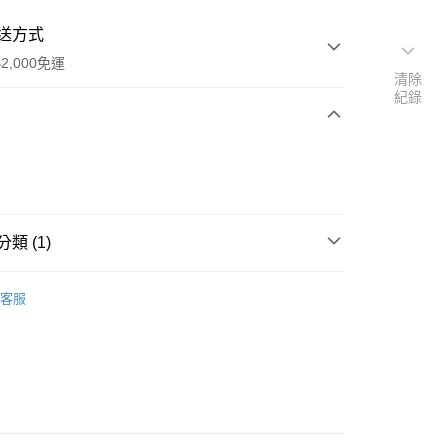
送方式
2,000免運
清除
紀錄
次付款
付款
類 (1)
業用品
客服
付款
5，滿NT$2,000(含以上)免運費