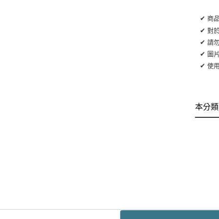
✔ 商
✔ 對
✔ 請
✔ 圖
✔ 使
本分類