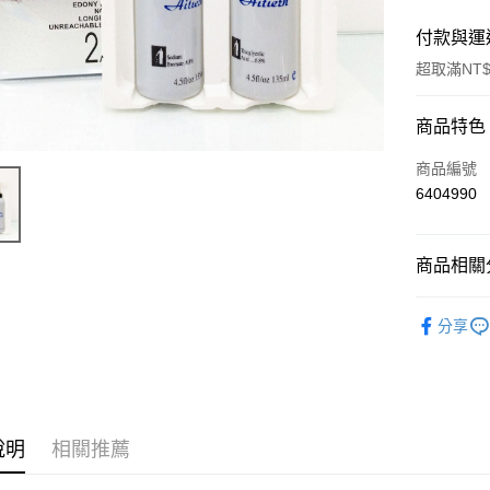
付款與運
超取滿NT$
付款方式
商品特色
信用卡一
商品編號
6404990
超商取貨
Apple Pay
商品相關分
悠遊付
染/燙髮專
分享
ATM付款
運送方式
全家取貨
說明
相關推薦
每筆NT$6