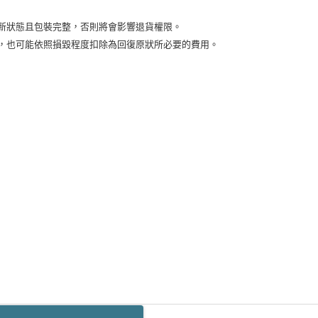
付款
新狀態且包裝完整，否則將會影響退貨權限。
5，滿NT$2,000(含以上)免運費
益，也可能依照損毀程度扣除為回復原狀所必要的費用。
00，滿NT$2,000(含以上)免運費