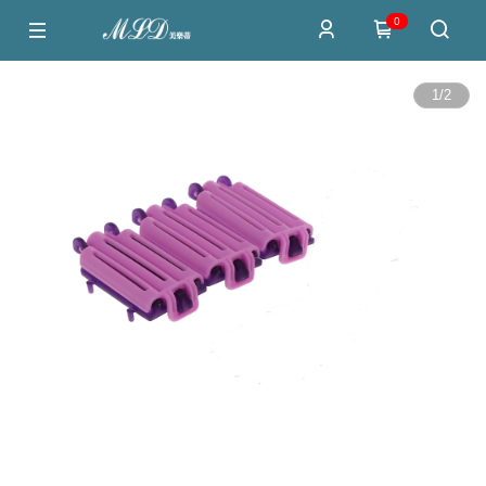
0
1
/
2