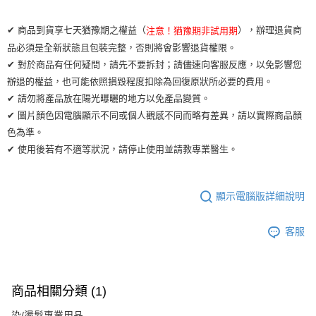
運送方式
✔ 商品到貨享七天猶豫期之權益（
），辦理退貨商
注意！猶豫期非試用期
全家取貨付款
品必須是全新狀態且包裝完整，否則將會影響退貨權限。
每筆NT$65，滿NT$2,000(含以上)免運費
✔ 對於商品有任何疑問，請先不要拆封；請儘速向客服反應，以免影響您
辦退的權益，也可能依照損毀程度扣除為回復原狀所必要的費用。
7-11取貨付款
✔ 請勿將產品放在陽光曝曬的地方以免產品變質。
每筆NT$65，滿NT$2,000(含以上)免運費
✔ 圖片顏色因電腦顯示不同或個人觀感不同而略有差異，請以實際商品顏
宅配
色為準。
✔ 使用後若有不適等狀況，請停止使用並請教專業醫生。
每筆NT$100，滿NT$2,000(含以上)免運費
顯示電腦版詳細說明
客服
商品相關分類 (1)
染/燙髮專業用品