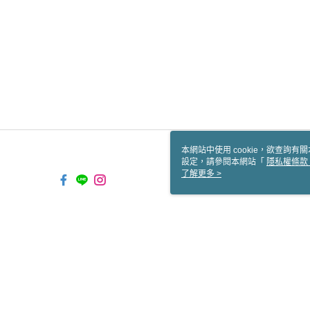
本網站中使用 cookie，欲查詢有關
設定，請參閱本網站「
隱私權條款
使用 cookie。
了解更多 >
TW-MWG1-61-99 Web2.0 
© 2026 by 宁發國際貿易股份有限公司