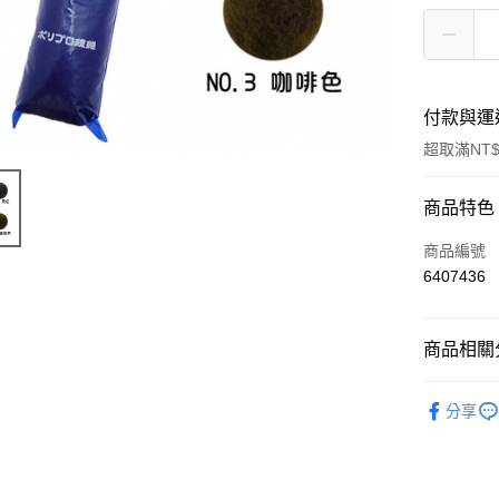
付款與運
超取滿NT$
付款方式
商品特色
信用卡一
商品編號
6407436
超商取貨
Apple Pay
商品相關分
悠遊付
頭髮造型
分享
ATM付款
考試用品(美
運送方式