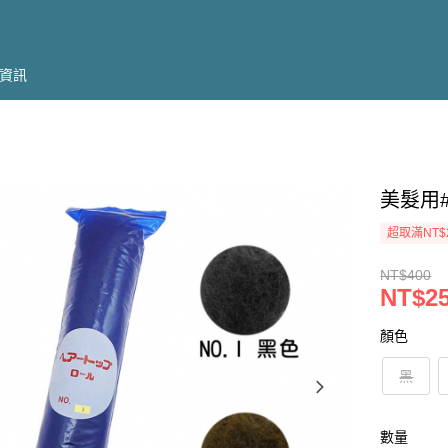
資訊
美髮用#
超取滿NT$
NT$400
NT$2
顏色
黑
數量