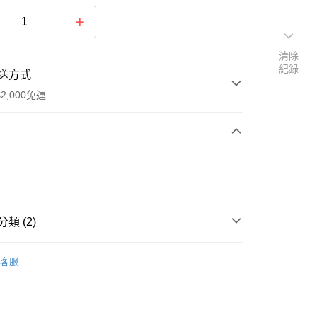
清除
紀錄
送方式
2,000免運
次付款
付款
類 (2)
用品
造型用品
客服
容/美髮/美睫/美甲)
美髮考試用品