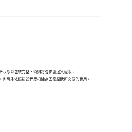
付款
5，滿NT$2,000(含以上)免運費
付款
5，滿NT$2,000(含以上)免運費
00，滿NT$2,000(含以上)免運費
新狀態且包裝完整，否則將會影響退貨權限。
益，也可能依照損毀程度扣除為回復原狀所必要的費用。