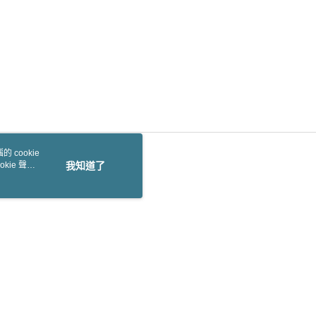
 cookie
kie 聲明
我知道了
本站最佳瀏覽環境請使用 Google Chrome、Firefox 或 Edge 以上版本