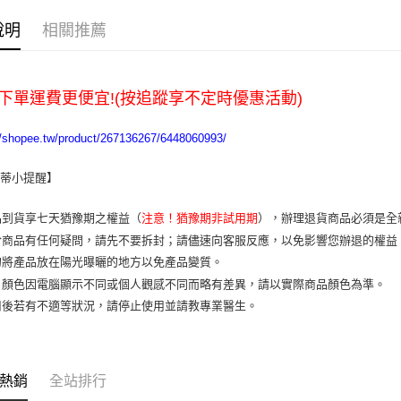
全家取貨
說明
相關推薦
每筆NT$6
7-11取貨
下單運費更便宜!(按追蹤享不定時優惠活動)
每筆NT$6
宅配
//shopee.tw/product/267136267/6448060993/
每筆NT$1
樂蒂小提醒】
品到貨享七天猶豫期之權益（
注意！猶豫期非試用期
），辦理退貨商品必須是全
於商品有任何疑問，請先不要拆封；請儘速向客服反應，以免影響您辦退的權
勿將產品放在陽光曝曬的地方以免產品變質。
片顏色因電腦顯示不同或個人觀感不同而略有差異，請以實際商品顏色為準。
用後若有不適等狀況，請停止使用並請教專業醫生。
熱銷
全站排行