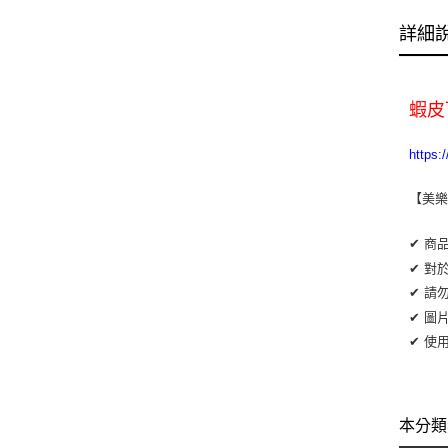
詳細
蝦皮
https:
【美
✔ 商
✔ 對
✔ 請
✔ 圖
✔ 使
本分類