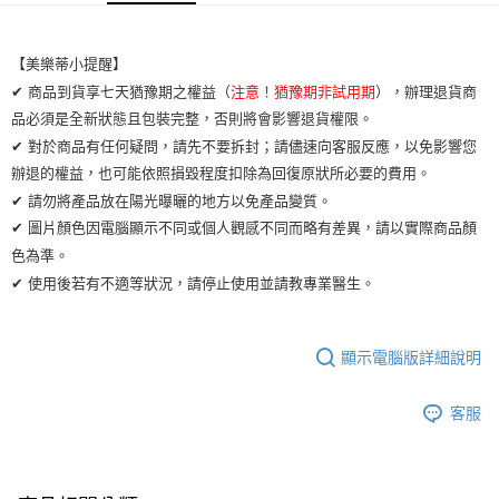
運送方式
【美樂蒂小提醒】
全家取貨付款
✔ 商品到貨享七天猶豫期之權益（
注意！猶豫期非試用期
），辦理退貨商
每筆NT$65，滿NT$2,000(含以上)免運費
品必須是全新狀態且包裝完整，否則將會影響退貨權限。
✔ 對於商品有任何疑問，請先不要拆封；請儘速向客服反應，以免影響您
7-11取貨付款
辦退的權益，也可能依照損毀程度扣除為回復原狀所必要的費用。
每筆NT$65，滿NT$2,000(含以上)免運費
✔ 請勿將產品放在陽光曝曬的地方以免產品變質。
宅配
✔ 圖片顏色因電腦顯示不同或個人觀感不同而略有差異，請以實際商品顏
每筆NT$100，滿NT$2,000(含以上)免運費
色為準。
✔ 使用後若有不適等狀況，請停止使用並請教專業醫生。
顯示電腦版詳細說明
客服