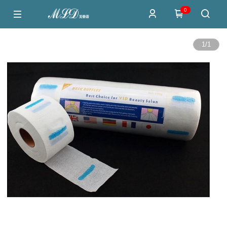
0
1
/
1