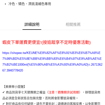
悠遊付
冷色、矯色、漂挑淺補色專用
ATM付款
運送方式
詳細說明
相關推薦
全家取貨付款
每筆NT$65，滿NT$2,000(含以上)免運費
蝦皮下單運費更便宜!(按追蹤享不定時優惠活動)
7-11取貨付款
每筆NT$65，滿NT$2,000(含以上)免運費
https://shopee.tw/KEUNE%E8%82%AF%E8%91%B3%E6%B7%A8%E
7%99%BD%E5%8E%BB%E9%BB%83%E6%B4%97%E9%AB%AE%E
宅配
7%B2%BE1000ml(%E5%90%AB%E5%A3%93%E9%A0%AD)-i.2671362
每筆NT$100，滿NT$2,000(含以上)免運費
67.3940778420
【美樂蒂小提醒】
✔ 商品到貨享七天猶豫期之權益（
注意！猶豫期非試用期
），辦理退貨商
品必須是全新狀態且包裝完整，否則將會影響退貨權限。
✔ 對於商品有任何疑問，請先不要拆封；請儘速向客服反應，以免影響您