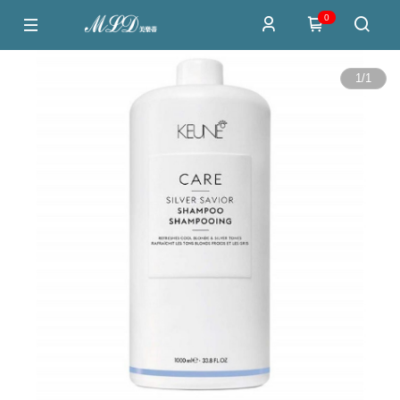
0
1
/
1