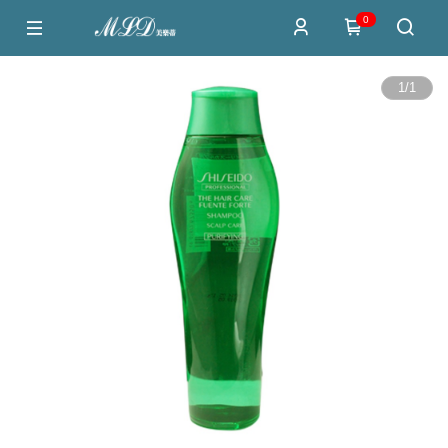
0
1
/
1