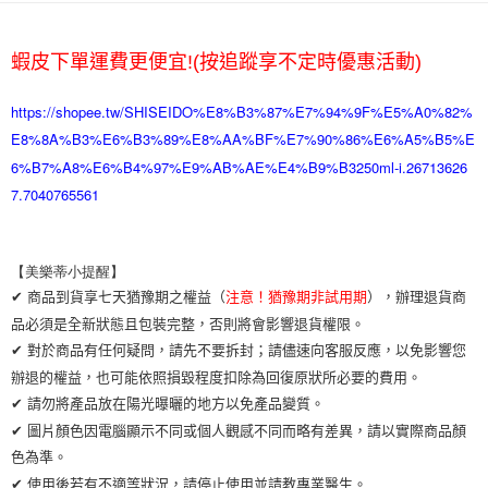
運送方式
蝦皮下單運費更便宜!(按追蹤享不定時優惠活動)
全家取貨付款
每筆NT$65，滿NT$2,000(含以上)免運費
https://shopee.tw/SHISEIDO%E8%B3%87%E7%94%9F%E5%A0%82%
E8%8A%B3%E6%B3%89%E8%AA%BF%E7%90%86%E6%A5%B5%E
7-11取貨付款
6%B7%A8%E6%B4%97%E9%AB%AE%E4%B9%B3250ml-i.26713626
每筆NT$65，滿NT$2,000(含以上)免運費
7.7040765561
宅配
每筆NT$100，滿NT$2,000(含以上)免運費
【美樂蒂小提醒】 
✔ 商品到貨享七天猶豫期之權益（
注意！猶豫期非試用期
），辦理退貨商
品必須是全新狀態且包裝完整，否則將會影響退貨權限。
✔ 對於商品有任何疑問，請先不要拆封；請儘速向客服反應，以免影響您
辦退的權益，也可能依照損毀程度扣除為回復原狀所必要的費用。
✔ 請勿將產品放在陽光曝曬的地方以免產品變質。
✔ 圖片顏色因電腦顯示不同或個人觀感不同而略有差異，請以實際商品顏
色為準。
✔ 使用後若有不適等狀況，請停止使用並請教專業醫生。