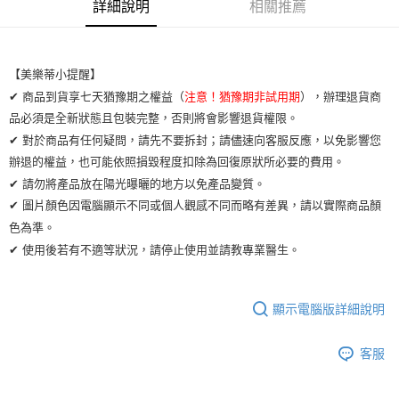
詳細說明
相關推薦
ATM付款
運送方式
【美樂蒂小提醒】
全家取貨付款
✔ 商品到貨享七天猶豫期之權益（
注意！猶豫期非試用期
），辦理退貨商
每筆NT$65，滿NT$2,000(含以上)免運費
品必須是全新狀態且包裝完整，否則將會影響退貨權限。
✔ 對於商品有任何疑問，請先不要拆封；請儘速向客服反應，以免影響您
7-11取貨付款
辦退的權益，也可能依照損毀程度扣除為回復原狀所必要的費用。
每筆NT$65，滿NT$2,000(含以上)免運費
✔ 請勿將產品放在陽光曝曬的地方以免產品變質。
宅配
✔ 圖片顏色因電腦顯示不同或個人觀感不同而略有差異，請以實際商品顏
每筆NT$100，滿NT$2,000(含以上)免運費
色為準。
✔ 使用後若有不適等狀況，請停止使用並請教專業醫生。
顯示電腦版詳細說明
客服