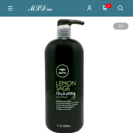
0
1
/
1