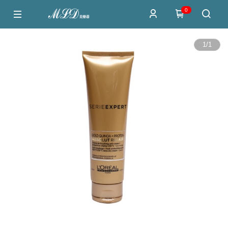
0
1
/
1