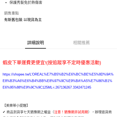
保護秀髮免於熱傷害
運送方式
銷售重點
全家取貨付款
有新舊包裝 以現貨為主
每筆NT$65，滿NT$2,000(含以上)免運費
7-11取貨付款
詳細說明
相關推薦
每筆NT$65，滿NT$2,000(含以上)免運費
宅配
每筆NT$100，滿NT$2,000(含以上)免運費
蝦皮下單運費更便宜!(按追蹤享不定時優惠活動)
https://shopee.tw/L'OREAL%E7%B5%B2%E6%BC%BE%E5%8D%9A%
E8%B3%A6%E6%B4%BB%E8%97%9C%E9%BA%A5%E7%86%B1%
E6%95%88%E9%9C%9C125ML-i.267136267.3342471245
【美樂蒂小提醒】
✔ 商品到貨享七天猶豫期之權益（
注意！猶豫期非試用期
），辦理退貨商