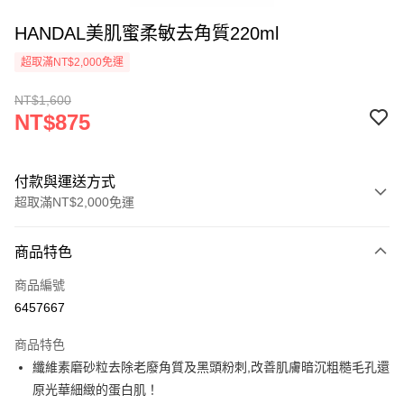
HANDAL美肌蜜柔敏去角質220ml
超取滿NT$2,000免運
NT$1,600
NT$875
付款與運送方式
超取滿NT$2,000免運
付款方式
商品特色
信用卡一次付款
商品編號
超商取貨付款
6457667
Apple Pay
商品特色
悠遊付
纖維素磨砂粒去除老廢角質及黑頭粉刺,改善肌膚暗沉粗糙毛孔還
原光華細緻的蛋白肌！
ATM付款