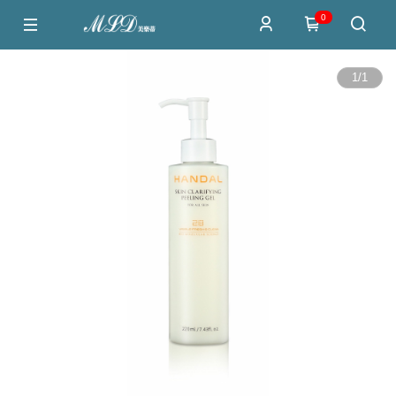
0
1
/
1