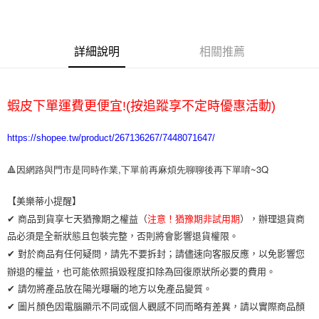
運送方式
詳細說明
相關推薦
全家取貨付款
每筆NT$65，滿NT$2,000(含以上)免運費
7-11取貨付款
蝦皮下單運費更便宜!(按追蹤享不定時優惠活動)
每筆NT$65，滿NT$2,000(含以上)免運費
https://shopee.tw/product/267136267/7448071647/
宅配
每筆NT$100，滿NT$2,000(含以上)免運費
🔺因網路與門市是同時作業,下單前再麻煩先聊聊後再下單唷~3Q
【美樂蒂小提醒】
✔ 商品到貨享七天猶豫期之權益（
注意！猶豫期非試用期
），辦理退貨商
品必須是全新狀態且包裝完整，否則將會影響退貨權限。
✔ 對於商品有任何疑問，請先不要拆封；請儘速向客服反應，以免影響您
辦退的權益，也可能依照損毀程度扣除為回復原狀所必要的費用。
✔ 請勿將產品放在陽光曝曬的地方以免產品變質。
✔ 圖片顏色因電腦顯示不同或個人觀感不同而略有差異，請以實際商品顏