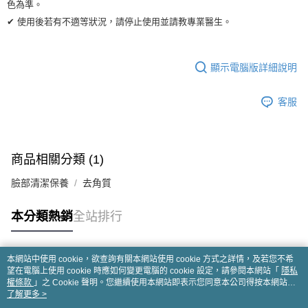
色為準。
✔ 使用後若有不適等狀況，請停止使用並請教專業醫生。
顯示電腦版詳細說明
客服
商品相關分類 (1)
臉部清潔保養
去角質
本分類熱銷
全站排行
本網站中使用 cookie，欲查詢有關本網站使用 cookie 方式之詳情，及若您不希
熱門標籤
望在電腦上使用 cookie 時應如何變更電腦的 cookie 設定，請參閱本網站「
隱私
權條款
」之 Cookie 聲明。您繼續使用本網站即表示您同意本公司得按本網站使
用條款之 Cookie 聲明使用 cookie。
了解更多 >