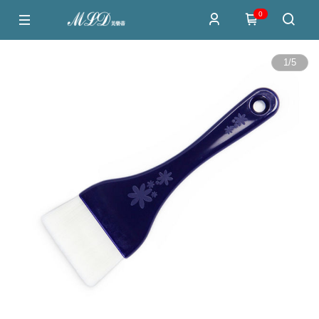
0
1
/
5