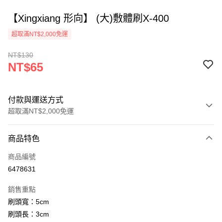
【Xingxiang 形向】 (大)敷體刷X-400
超取滿NT$2,000免運
NT$130
NT$65
付款與運送方式
超取滿NT$2,000免運
付款方式
商品特色
信用卡一次付款
商品編號
超商取貨付款
6478631
Apple Pay
銷售重點
悠遊付
刷頭寬：5cm
刷頭長：3cm
ATM付款