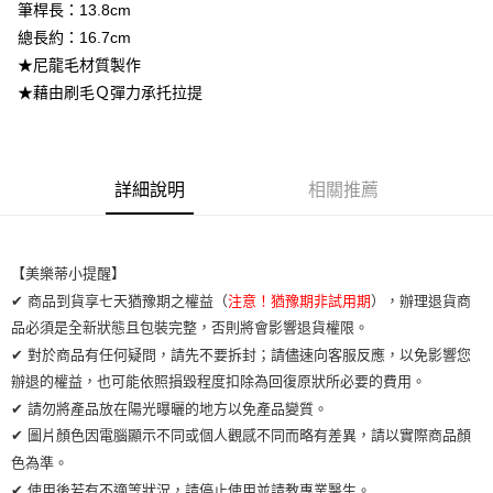
筆桿長：13.8cm
總長約：16.7cm
運送方式
★尼龍毛材質製作
全家取貨付款
★藉由刷毛Ｑ彈力承托拉提
每筆NT$65，滿NT$2,000(含以上)免運費
7-11取貨付款
每筆NT$65，滿NT$2,000(含以上)免運費
詳細說明
相關推薦
宅配
每筆NT$100，滿NT$2,000(含以上)免運費
【美樂蒂小提醒】
✔ 商品到貨享七天猶豫期之權益（
注意！猶豫期非試用期
），辦理退貨商
品必須是全新狀態且包裝完整，否則將會影響退貨權限。
✔ 對於商品有任何疑問，請先不要拆封；請儘速向客服反應，以免影響您
辦退的權益，也可能依照損毀程度扣除為回復原狀所必要的費用。
✔ 請勿將產品放在陽光曝曬的地方以免產品變質。
✔ 圖片顏色因電腦顯示不同或個人觀感不同而略有差異，請以實際商品顏
色為準。
✔ 使用後若有不適等狀況，請停止使用並請教專業醫生。