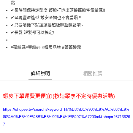
黏
✔長時間保持定型度 輕鬆打造出頭髮蓬鬆空氣量感!!
運送方式
✔呈現豐盈造型 戴安全帽也不會扁塌 !!
全家取貨付款
✔只要噴幾下就讓頭髮超級輕盈蓬鬆唷~
每筆NT$65，滿NT$2,000(含以上)免運費
✔長髮 短髮都可以搞定!
7-11取貨付款
#蓬鬆感#豐鬆#HK韓國品牌 #蓬蓬髮霧
每筆NT$65，滿NT$2,000(含以上)免運費
宅配
每筆NT$100，滿NT$2,000(含以上)免運費
詳細說明
相關推薦
蝦皮下單運費更便宜!(按追蹤享不定時優惠活動)
https://shopee.tw/search?keyword=hk%E8%B1%90%E9%AC%86%E9%
80%A0%E5%9E%8B%E5%99%B4%E9%9C%A7200ml&shop=26713626
7