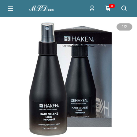
0
1
/
2