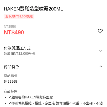
HAKEN豐鬆造型噴霧200ML
超取滿NT$2,000免運
NT$550
NT$490
付款與運送方式
超取滿NT$2,000免運
付款方式
商品特色
信用卡一次付款
商品編號
超商取貨付款
6483865
Apple Pay
商品特色
悠遊付
✔超厲害的HAKEN豐鬆造型霧
✔揮別傳統髮雕、髮蠟、定型液 讓你頭髮不沉重、不生硬、不沾
ATM付款