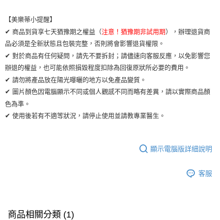
【美樂蒂小提醒】
✔ 商品到貨享七天猶豫期之權益（
注意！猶豫期非試用期
），辦理退貨商
品必須是全新狀態且包裝完整，否則將會影響退貨權限。
✔ 對於商品有任何疑問，請先不要拆封；請儘速向客服反應，以免影響您
辦退的權益，也可能依照損毀程度扣除為回復原狀所必要的費用。
✔ 請勿將產品放在陽光曝曬的地方以免產品變質。
✔ 圖片顏色因電腦顯示不同或個人觀感不同而略有差異，請以實際商品顏
色為準。
✔ 使用後若有不適等狀況，請停止使用並請教專業醫生。
顯示電腦版詳細說明
客服
商品相關分類 (1)