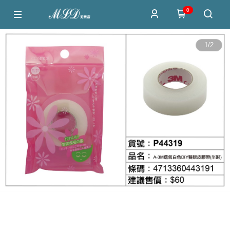
0
1
/
2