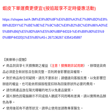
蝦皮下單運費更便宜!(按追蹤享不定時優惠活動)
https://shopee.tw/A-3M%E9%80%8F%E6%B0%A3%E7%99%BD%E8%
89%B2DIY%E7%BE%8E%E7%9C%BC%E8%B2%BC%E8%86%A0%E
5%B8%B6(%E5%8D%8A%E5%90%8BP44319-%E4%B8%80%E5%9
0%8BP44320)1%E5%85%A5-i.267136267.6354145897
【美樂蒂小提醒】
✔ 商品到貨享七天猶豫期之權益（
注意！猶豫期非試用期
），辦理退貨商
品必須是全新狀態且包裝完整，否則將會影響退貨權限。
✔ 對於商品有任何疑問，請先不要拆封；請儘速向客服反應，以免影響您
辦退的權益，也可能依照損毀程度扣除為回復原狀所必要的費用。
✔ 請勿將產品放在陽光曝曬的地方以免產品變質。
✔ 圖片顏色因電腦顯示不同或個人觀感不同而略有差異，請以實際商品顏
色為準。
✔ 使用後若有不適等狀況，請停止使用並請教專業醫生。