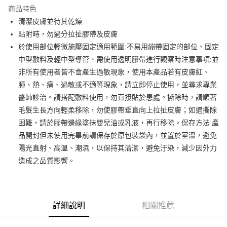
Apple Pay
商品特色
悠遊付
清潔皮膚並待其乾燥
貼附時，勿過分拉扯膠帶及皮膚
ATM付款
於使用部位輕微施壓固定適用範圍:不易用繃帶固定的部位、固定
中型敷料及輕中型導管、需使用透明膠帶進行觀察時注意事項:並
運送方式
非所有使用者皆不會產生過敏現象，使用本產品若有皮膚紅、
全家取貨付款
腫、熱、痛、過敏或不適等現象，請立即停止使用，並尋求專業
每筆NT$65，滿NT$2,000(含以上)免運費
醫師診治。請搭配敷料使用，勿直接貼於患處。撕除時，請順著
毛髮生長方向輕柔移除，勿使膠帶垂直向上拉扯皮膚；如遇撕除
7-11取貨付款
困難，請於膠帶邊緣塗抹嬰兒油或乳液，再行移除。保存方法:產
每筆NT$65，滿NT$2,000(含以上)免運費
品開封但未使用完畢前請保存於原包裝袋內，並置於室溫，避免
宅配
陽光直射、高溫、潮濕，以保持其清潔，避免汙染，減少因外力
每筆NT$100，滿NT$2,000(含以上)免運費
造成之品質影響。
詳細說明
相關推薦