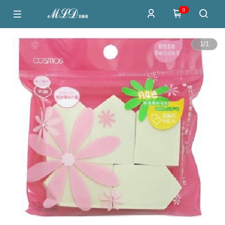
0
1
/
1