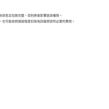
付款
5，滿NT$2,000(含以上)免運費
新狀態且包裝完整，否則將會影響退貨權限。
益，也可能依照損毀程度扣除為回復原狀所必要的費用。
00，滿NT$2,000(含以上)免運費