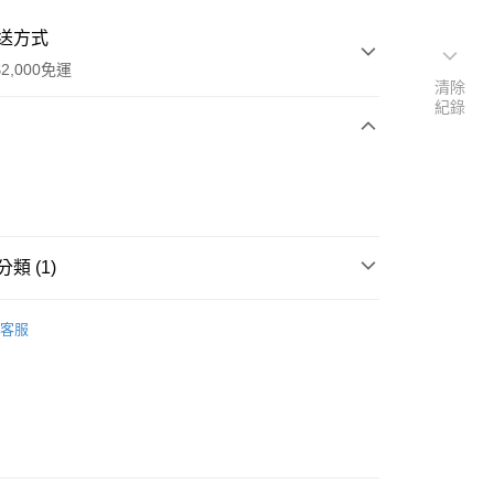
送方式
2,000免運
清除
紀錄
次付款
付款
類 (1)
青春棒/粉刺夾
客服
付款
5，滿NT$2,000(含以上)免運費