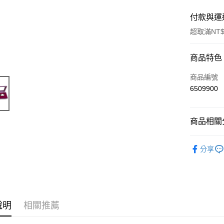
付款與運
超取滿NT$
付款方式
商品特色
信用卡一
商品編號
6509900
超商取貨
Apple Pay
商品相關分
悠遊付
美妝週邊
分享
ATM付款
運送方式
全家取貨
說明
相關推薦
每筆NT$6