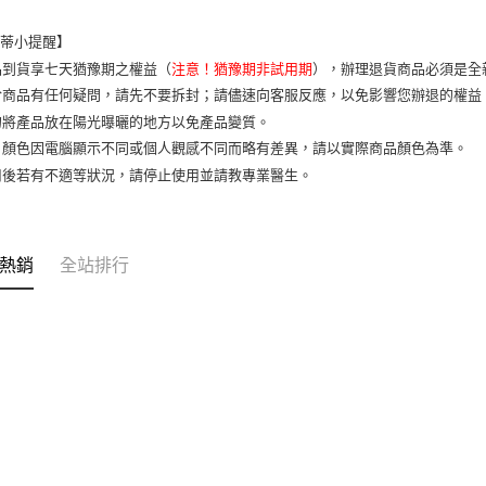
7-11取貨
樂蒂小提醒】
每筆NT$6
品到貨享七天猶豫期之權益（
注意！猶豫期非試用期
），辦理退貨商品必須是全
宅配
於商品有任何疑問，請先不要拆封；請儘速向客服反應，以免影響您辦退的權
每筆NT$1
勿將產品放在陽光曝曬的地方以免產品變質。
片顏色因電腦顯示不同或個人觀感不同而略有差異，請以實際商品顏色為準。
用後若有不適等狀況，請停止使用並請教專業醫生。
熱銷
全站排行