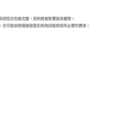
付款
5，滿NT$2,000(含以上)免運費
新狀態且包裝完整，否則將會影響退貨權限。
益，也可能依照損毀程度扣除為回復原狀所必要的費用。
00，滿NT$2,000(含以上)免運費