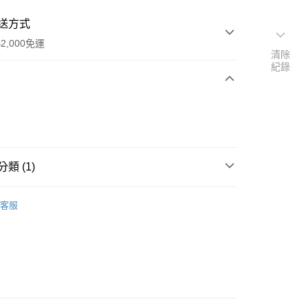
送方式
2,000免運
清除
紀錄
次付款
付款
類 (1)
粉撲/海綿
客服
付款
5，滿NT$2,000(含以上)免運費