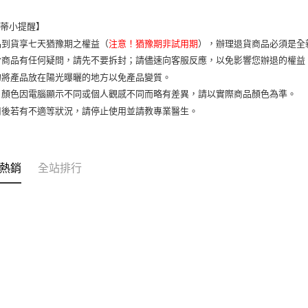
7-11取貨
樂蒂小提醒】
每筆NT$6
品到貨享七天猶豫期之權益（
注意！猶豫期非試用期
），辦理退貨商品必須是全
宅配
於商品有任何疑問，請先不要拆封；請儘速向客服反應，以免影響您辦退的權
每筆NT$1
勿將產品放在陽光曝曬的地方以免產品變質。
片顏色因電腦顯示不同或個人觀感不同而略有差異，請以實際商品顏色為準。
用後若有不適等狀況，請停止使用並請教專業醫生。
熱銷
全站排行