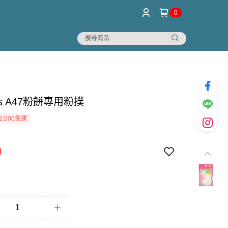
0
os A47粉餅專用粉撲
2,000免運
0