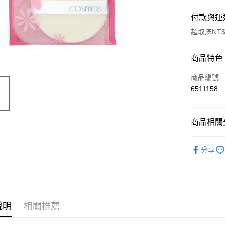
付款與運
超取滿NT$
付款方式
商品特色
信用卡一
商品編號
6511158
超商取貨
Apple Pay
商品相關分
悠遊付
美妝週邊
分享
ATM付款
運送方式
全家取貨
說明
相關推薦
每筆NT$6