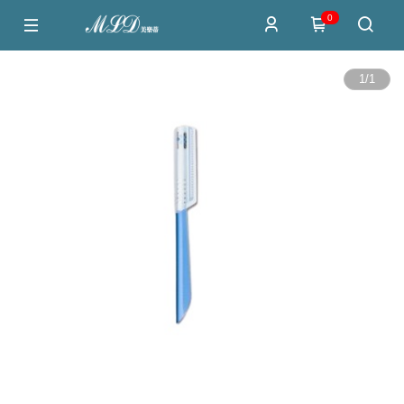
0
1
/
1