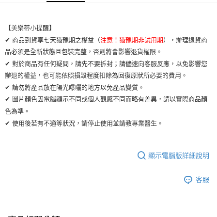
運送方式
【美樂蒂小提醒】
全家取貨付款
✔ 商品到貨享七天猶豫期之權益（
注意！猶豫期非試用期
），辦理退貨商
每筆NT$65，滿NT$2,000(含以上)免運費
品必須是全新狀態且包裝完整，否則將會影響退貨權限。
✔ 對於商品有任何疑問，請先不要拆封；請儘速向客服反應，以免影響您
7-11取貨付款
辦退的權益，也可能依照損毀程度扣除為回復原狀所必要的費用。
每筆NT$65，滿NT$2,000(含以上)免運費
✔ 請勿將產品放在陽光曝曬的地方以免產品變質。
宅配
✔ 圖片顏色因電腦顯示不同或個人觀感不同而略有差異，請以實際商品顏
每筆NT$100，滿NT$2,000(含以上)免運費
色為準。
✔ 使用後若有不適等狀況，請停止使用並請教專業醫生。
顯示電腦版詳細說明
客服