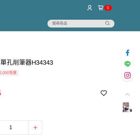
0
os單孔削筆器H34343
2,000免運
5