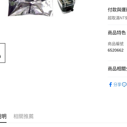
付款與運
超取滿NT$
付款方式
商品特色
信用卡一
商品編號
6520662
超商取貨
Apple Pay
商品相關分
悠遊付
美妝週邊
分享
ATM付款
運送方式
全家取貨
說明
相關推薦
每筆NT$6