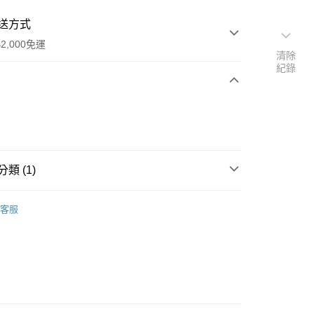
送方式
2,000免運
清除
紀錄
次付款
付款
類 (1)
其他化妝輔助
客服
付款
5，滿NT$2,000(含以上)免運費