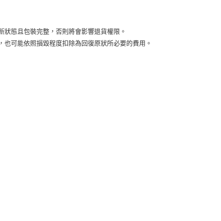
付款
5，滿NT$2,000(含以上)免運費
新狀態且包裝完整，否則將會影響退貨權限。
益，也可能依照損毀程度扣除為回復原狀所必要的費用。
00，滿NT$2,000(含以上)免運費