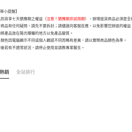
7-11取貨
樂蒂小提醒】
每筆NT$6
品到貨享七天猶豫期之權益（
注意！猶豫期非試用期
），辦理退貨商品必須是全
宅配
於商品有任何疑問，請先不要拆封；請儘速向客服反應，以免影響您辦退的權
每筆NT$1
勿將產品放在陽光曝曬的地方以免產品變質。
片顏色因電腦顯示不同或個人觀感不同而略有差異，請以實際商品顏色為準。
用後若有不適等狀況，請停止使用並請教專業醫生。
熱銷
全站排行