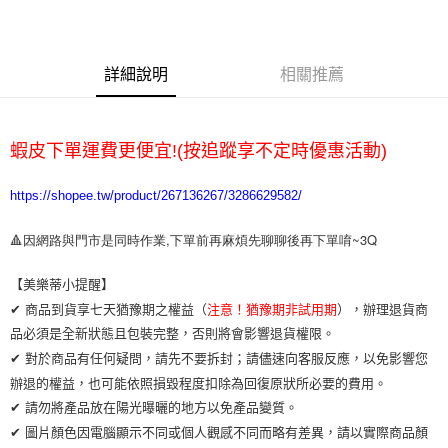
詳細說明
相關推薦
蝦皮下單運費更便宜!(按追蹤享不定時優惠活動)
https://shopee.tw/product/267136267/3286629582/
🔺因網路與門市是同時作業,下單前再麻煩先聊聊後再下單唷~3Q
【美樂蒂小提醒】
✔ 商品到貨享七天猶豫期之權益（
注意！猶豫期非試用期
），辦理退貨商
品必須是全新狀態且包裝完整，否則將會影響退貨權限。
✔ 對於商品有任何疑問，請先不要拆封；請儘速向客服反應，以免影響您
辦退的權益，也可能依照損毀程度扣除為回復原狀所必要的費用。
✔ 請勿將產品放在陽光曝曬的地方以免產品變質。
✔ 圖片顏色因電腦顯示不同或個人觀感不同而略有差異，請以實際商品顏