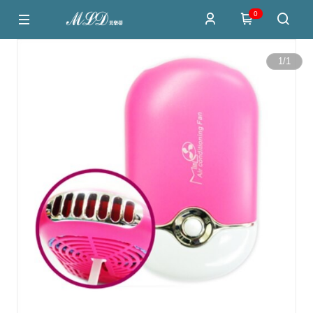
0
1
/
1