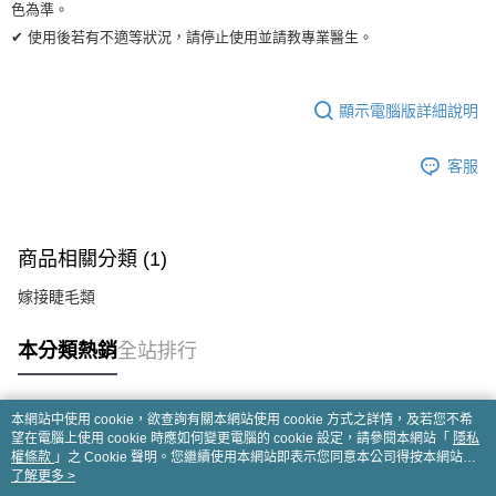
色為準。
✔ 使用後若有不適等狀況，請停止使用並請教專業醫生。
顯示電腦版詳細說明
客服
商品相關分類 (1)
嫁接睫毛類
本分類熱銷
全站排行
本網站中使用 cookie，欲查詢有關本網站使用 cookie 方式之詳情，及若您不希
熱門標籤
望在電腦上使用 cookie 時應如何變更電腦的 cookie 設定，請參閱本網站「
隱私
權條款
」之 Cookie 聲明。您繼續使用本網站即表示您同意本公司得按本網站使
用條款之 Cookie 聲明使用 cookie。
了解更多 >