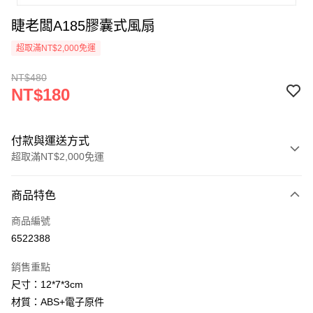
睫老闆A185膠囊式風扇
超取滿NT$2,000免運
NT$480
NT$180
付款與運送方式
超取滿NT$2,000免運
付款方式
商品特色
信用卡一次付款
商品編號
超商取貨付款
6522388
Apple Pay
銷售重點
悠遊付
尺寸：12*7*3cm
材質：ABS+電子原件
ATM付款