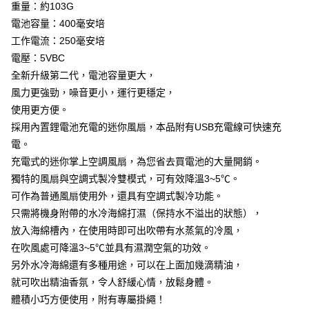
重量：約103G
電池容量：400毫安培
運送方式
工作電流：250毫安培
全家取貨付款
電壓：5VBC
每筆NT$65，滿NT$2,000(含以上)免運費
全新升級第二代，電池容量更大，
風力更強勁，噪音更小，運行更穩定，
7-11取貨付款
使用更方便。
每筆NT$65，滿NT$2,000(含以上)免運費
採用內置鋰電池充電的迷你風扇，本品附有USB充電線可快速充
宅配
電。
每筆NT$100，滿NT$2,000(含以上)免運費
充電式的迷你掌上空調風扇，為您省去買電池的大量開銷。
獨特的風扇與空調式製冷雙模式，可有效降溫3~5℃。
可作為普通風扇使用外，還具有空調式製冷功能。
只需將機身附帶的水冷海綿打濕（保持水不溢出的狀態），
放入海綿槽內，在使用時即可出吹帶有水蒸氣的冷風，
在吹風處可降溫3~5℃並具有濕潤空氣的功效。
另外水冷海綿還有多種用途，可以在上面加幾滴精油，
就可吹出精油香氛，令人舒緩心情，放鬆身體。
體積小巧方便使用，附有專屬掛繩！