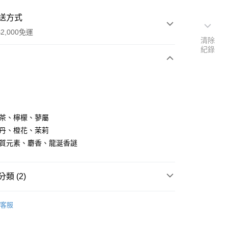
送方式
2,000免運
清除
紀錄
次付款
付款
白茶、檸檬、蓼屬
牡丹、橙花、茉莉
木質元素、麝香、龍涎香謎
類 (2)
性香水
付款
客服
rsche保時捷
5，滿NT$2,000(含以上)免運費