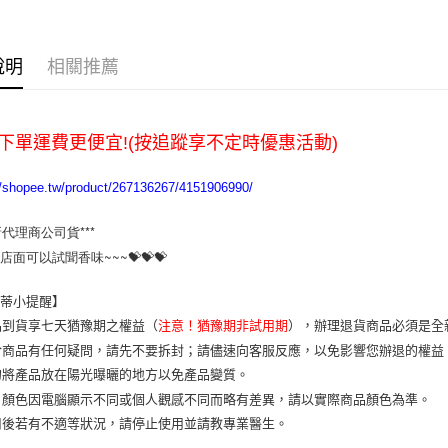
7-11取貨
每筆NT$6
說明
相關推薦
宅配
每筆NT$1
下單運費更便宜!(按追蹤享不定時優惠活動)
//shopee.tw/product/267136267/4151906990/
新代理商公司貨***

店面可以試聞香味~~~💝💝💝
樂蒂小提醒】
品到貨享七天猶豫期之權益（
注意！猶豫期非試用期
），辦理退貨商品必須是全
於商品有任何疑問，請先不要拆封；請儘速向客服反應，以免影響您辦退的權
勿將產品放在陽光曝曬的地方以免產品變質。
片顏色因電腦顯示不同或個人觀感不同而略有差異，請以實際商品顏色為準。
用後若有不適等狀況，請停止使用並請教專業醫生。