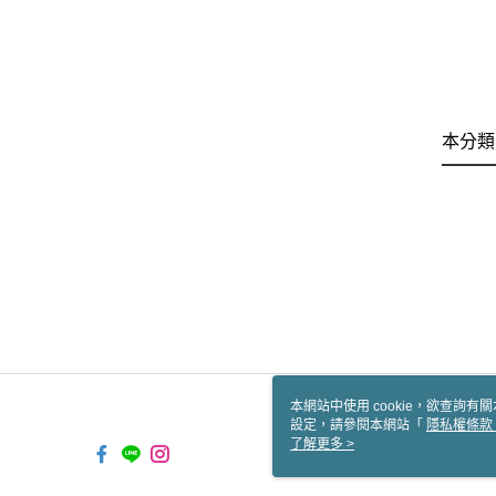
本分類
本網站中使用 cookie，欲查詢有關
設定，請參閱本網站「
隱私權條款
使用 cookie。
了解更多 >