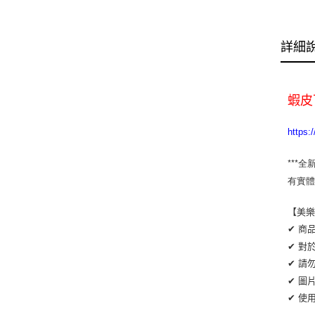
詳細
蝦皮
https:
***全
有實體
【美
✔ 商
✔ 對
✔ 請
✔ 圖
✔ 使