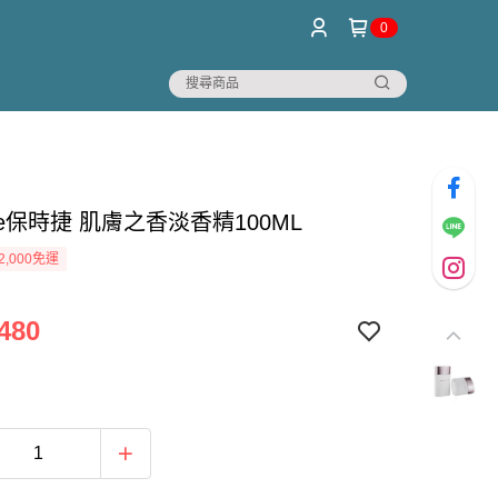
0
che保時捷 肌膚之香淡香精100ML
2,000免運
480