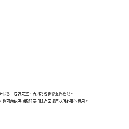
付款
5，滿NT$2,000(含以上)免運費
00，滿NT$2,000(含以上)免運費
新狀態且包裝完整，否則將會影響退貨權限。
益，也可能依照損毀程度扣除為回復原狀所必要的費用。