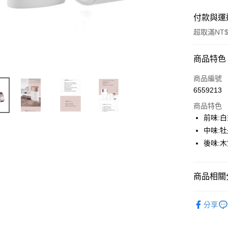
付款與運
超取滿NT$
付款方式
商品特色
信用卡一
商品編號
6559213
超商取貨
商品特色
Apple Pay
前味:
中味:
悠遊付
後味:
ATM付款
商品相關分
運送方式
香水
女
全家取貨
分享
香水
Po
每筆NT$6