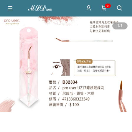
0
1
/
1