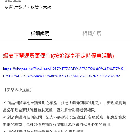
銷售重點
材質:尼龍毛、鋁管、木柄
運送方式
全家取貨付款
每筆NT$65，滿NT$2,000(含以上)免運費
詳細說明
相關推薦
7-11取貨付款
每筆NT$65，滿NT$2,000(含以上)免運費
蝦皮下單運費更便宜!(按追蹤享不定時優惠活動)
宅配
每筆NT$100，滿NT$2,000(含以上)免運費
https://shopee.tw/Pro-User-U217%E5%BD%8E%E9%A0%AD%E7%9
C%BC%E7%B7%9A%E5%88%B7B32334-i.267136267.3354232782
【美樂蒂小提醒】 
✔ 商品到貨享七天猶豫期之權益（注意！猶豫期非試用期），辦理退貨商
品必須是全新狀態且包裝完整，否則將會影響退貨權限。 

✔ 對於商品有任何疑問，請先不要拆封；請儘速向客服反應，以免影響您
辦退的權益，也可能依照損毀程度扣除為回復原狀所必要的費用。

✔ 請勿將產品放在陽光曝曬的地方以免產品變質。 
