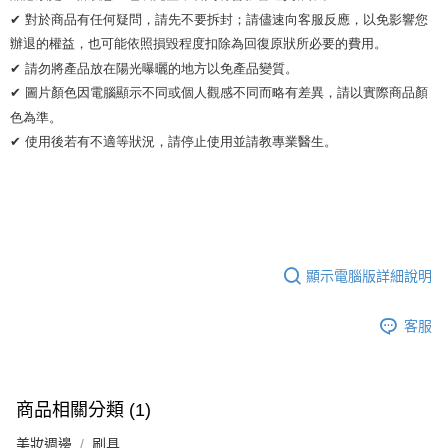
✔ 對於商品有任何疑問，請先不要拆封；請儘速向客服反應，以免影響您
辦退的權益，也可能依照損毀程度扣除為回復原狀所必要的費用。

✔ 請勿將產品放在陽光曝曬的地方以免產品變質。 

✔ 圖片顏色因電腦顯示不同或個人觀感不同而略有差異，請以實際商品顏
色為準。 

✔ 使用後若有不適等狀況，請停止使用並請教專業醫生。
顯示電腦版詳細說明
客服
商品相關分類 (1)
美妝週邊
刷具