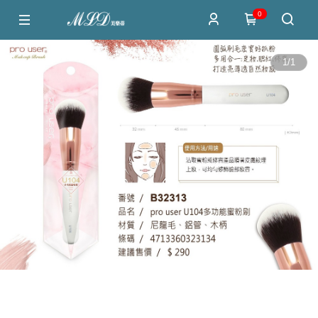
0
1
/
1