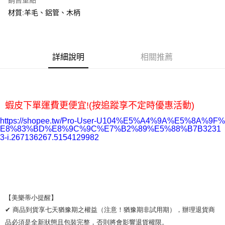
銷售重點
材質:羊毛、鋁管、木柄
運送方式
全家取貨付款
每筆NT$65，滿NT$2,000(含以上)免運費
詳細說明
相關推薦
7-11取貨付款
每筆NT$65，滿NT$2,000(含以上)免運費
宅配
蝦皮下單運費更便宜!(按追蹤享不定時優惠活動)
每筆NT$100，滿NT$2,000(含以上)免運費
https://shopee.tw/Pro-User-U104%E5%A4%9A%E5%8A%9F%
E8%83%BD%E8%9C%9C%E7%B2%89%E5%88%B7B3231
3-i.267136267.5154129982
【美樂蒂小提醒】 

✔ 商品到貨享七天猶豫期之權益（注意！猶豫期非試用期），辦理退貨商
品必須是全新狀態且包裝完整，否則將會影響退貨權限。 
