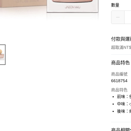
數量
付款與運
超取滿NT$
付款方式
商品特色
信用卡一
商品編號
6618754
超商取貨
商品特色
Apple Pay
前味：
中味：
悠遊付
後味：
ATM付款
商品相關分