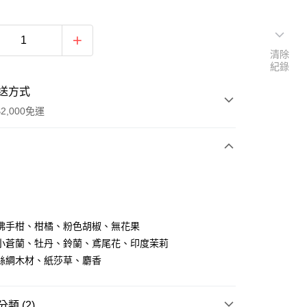
清除
紀錄
送方式
2,000免運
次付款
付款
佛手柑、柑橘、粉色胡椒、無花果
小蒼蘭、牡丹、鈴蘭、鳶尾花、印度茉莉
絲綢木材、紙莎草、麝香
類 (2)