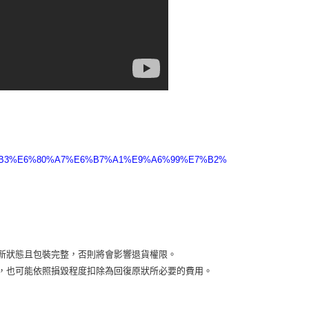
%A5%B3%E6%80%A7%E6%B7%A1%E9%A6%99%E7%B2%
新狀態且包裝完整，否則將會影響退貨權限。
益，也可能依照損毀程度扣除為回復原狀所必要的費用。