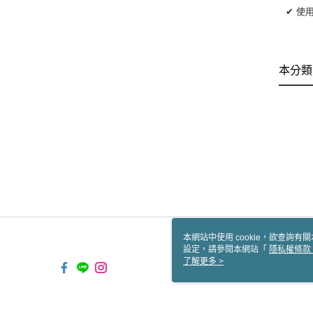
✔ 使
本分類
本網站中使用 cookie，欲查詢有關
設定，請參閱本網站「
隱私權條款
使用 cookie。
了解更多 >