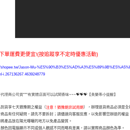
下單運費更便宜!(按追蹤享不定時優惠活動)
s://shopee.tw/Jason-Wu-%E5%90%B3%E5%AD%A3%E5%89%9B%E5
l-i.267136267.4639248779
全新代理商公司貨***有實體店面可以試聞香味~~~💝💝💝【美樂蒂小提醒】 
品到貨享七天猶豫期之權益（
），辦理退貨商品必須是全
注意！猶豫期非試用期
於商品有任何疑問，請先不要拆封；請儘速向客服反應，以免影響您辦退的權
勿將產品放在陽光曝曬的地方以免產品變質。
片顏色因電腦顯示不同或個人觀感不同而略有差異，請以實際商品顏色為準。