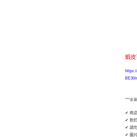
蝦皮
http
BE30m
***
✔ 商
✔ 對
✔ 請
✔ 圖