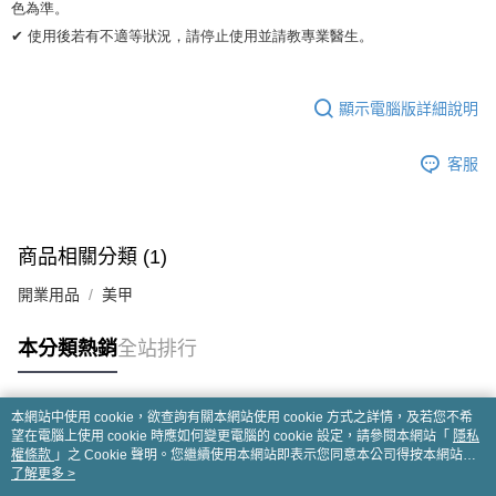
色為準。 

✔ 使用後若有不適等狀況，請停止使用並請教專業醫生。
顯示電腦版詳細說明
客服
商品相關分類 (1)
開業用品
美甲
本分類熱銷
全站排行
本網站中使用 cookie，欲查詢有關本網站使用 cookie 方式之詳情，及若您不希
熱門標籤
望在電腦上使用 cookie 時應如何變更電腦的 cookie 設定，請參閱本網站「
隱私
權條款
」之 Cookie 聲明。您繼續使用本網站即表示您同意本公司得按本網站使
用條款之 Cookie 聲明使用 cookie。
了解更多 >