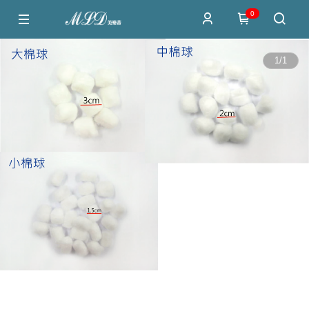
0
1
/
1