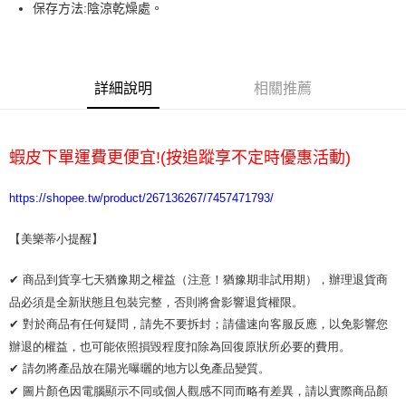
保存方法:陰涼乾燥處。
運送方式
全家取貨付款
詳細說明
相關推薦
每筆NT$65，滿NT$2,000(含以上)免運費
7-11取貨付款
每筆NT$65，滿NT$2,000(含以上)免運費
蝦皮下單運費更便宜!(按追蹤享不定時優惠活動)
宅配
https://shopee.tw/product/267136267/7457471793/
每筆NT$100，滿NT$2,000(含以上)免運費
【美樂蒂小提醒】 
✔ 商品到貨享七天猶豫期之權益（注意！猶豫期非試用期），辦理退貨商
品必須是全新狀態且包裝完整，否則將會影響退貨權限。 

✔ 對於商品有任何疑問，請先不要拆封；請儘速向客服反應，以免影響您
辦退的權益，也可能依照損毀程度扣除為回復原狀所必要的費用。

✔ 請勿將產品放在陽光曝曬的地方以免產品變質。 

✔ 圖片顏色因電腦顯示不同或個人觀感不同而略有差異，請以實際商品顏