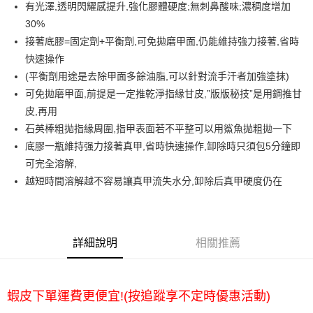
有光澤,透明閃耀感提升,強化膠體硬度;無刺鼻酸味;濃稠度增加
30%
運送方式
接著底膠=固定劑+平衡劑,可免拋磨甲面,仍能維持強力接著,省時
全家取貨付款
快速操作
每筆NT$65，滿NT$2,000(含以上)免運費
(平衡劑用途是去除甲面多餘油脂,可以針對流手汗者加強塗抹)
可免拋磨甲面,前提是一定推乾淨指緣甘皮,”版版秘技”是用鋼推甘
7-11取貨付款
皮,再用
每筆NT$65，滿NT$2,000(含以上)免運費
石英棒粗拋指緣周圍,指甲表面若不平整可以用鯊魚拋粗拋一下
宅配
底膠一瓶維持强力接著真甲,省時快速操作,卸除時只須包5分鐘即
每筆NT$100，滿NT$2,000(含以上)免運費
可完全溶解,
越短時間溶解越不容易讓真甲流失水分,卸除后真甲硬度仍在
詳細說明
相關推薦
蝦皮下單運費更便宜!(按追蹤享不定時優惠活動)