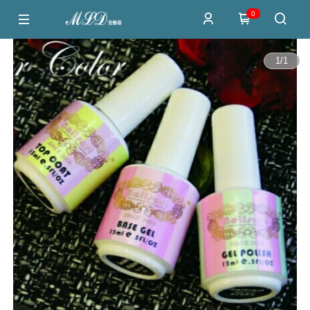
0
1
/
1