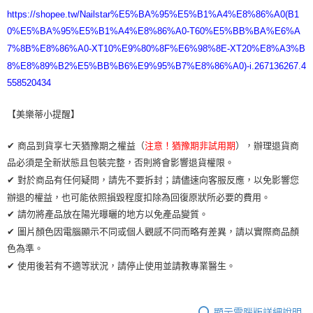
https://shopee.tw/Nailstar%E5%BA%95%E5%B1%A4%E8%86%A0(B1
0%E5%BA%95%E5%B1%A4%E8%86%A0-T60%E5%BB%BA%E6%A
7%8B%E8%86%A0-XT10%E9%80%8F%E6%98%8E-XT20%E8%A3%B
8%E8%89%B2%E5%BB%B6%E9%95%B7%E8%86%A0)-i.267136267.4
558520434
【美樂蒂小提醒】
✔ 商品到貨享七天猶豫期之權益（
注意！猶豫期非試用期
），辦理退貨商
品必須是全新狀態且包裝完整，否則將會影響退貨權限。
✔ 對於商品有任何疑問，請先不要拆封；請儘速向客服反應，以免影響您
辦退的權益，也可能依照損毀程度扣除為回復原狀所必要的費用。
✔ 請勿將產品放在陽光曝曬的地方以免產品變質。
✔ 圖片顏色因電腦顯示不同或個人觀感不同而略有差異，請以實際商品顏
色為準。
✔ 使用後若有不適等狀況，請停止使用並請教專業醫生。
顯示電腦版詳細說明