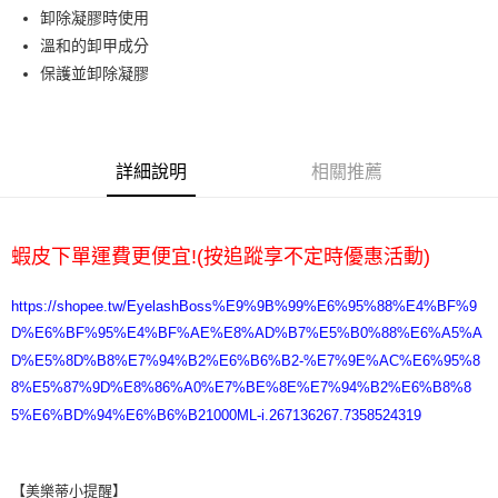
悠遊付
卸除凝膠時使用
溫和的卸甲成分
ATM付款
保護並卸除凝膠
運送方式
全家取貨付款
詳細說明
相關推薦
每筆NT$65，滿NT$2,000(含以上)免運費
7-11取貨付款
每筆NT$65，滿NT$2,000(含以上)免運費
蝦皮下單運費更便宜!(按追蹤享不定時優惠活動)
宅配
https://shopee.tw/EyelashBoss%E9%9B%99%E6%95%88%E4%BF%9
每筆NT$100，滿NT$2,000(含以上)免運費
D%E6%BF%95%E4%BF%AE%E8%AD%B7%E5%B0%88%E6%A5%A
D%E5%8D%B8%E7%94%B2%E6%B6%B2-%E7%9E%AC%E6%95%8
8%E5%87%9D%E8%86%A0%E7%BE%8E%E7%94%B2%E6%B8%8
5%E6%BD%94%E6%B6%B21000ML-i.267136267.7358524319
【美樂蒂小提醒】