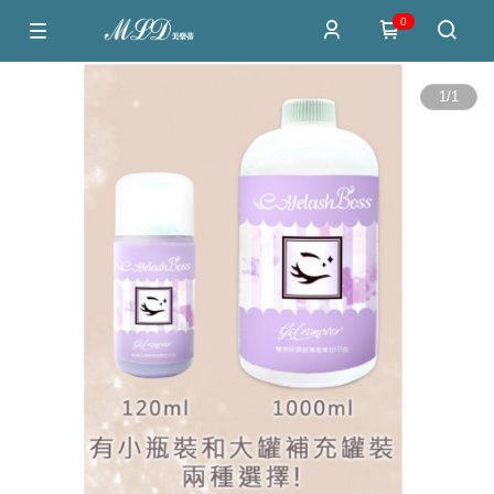
0
1
/
1