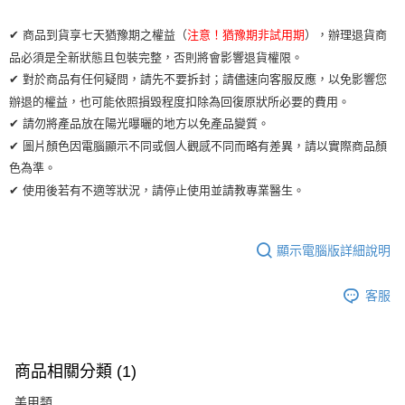
✔ 商品到貨享七天猶豫期之權益（
注意！猶豫期非試用期
），辦理退貨商
品必須是全新狀態且包裝完整，否則將會影響退貨權限。
✔ 對於商品有任何疑問，請先不要拆封；請儘速向客服反應，以免影響您
辦退的權益，也可能依照損毀程度扣除為回復原狀所必要的費用。
✔ 請勿將產品放在陽光曝曬的地方以免產品變質。
✔ 圖片顏色因電腦顯示不同或個人觀感不同而略有差異，請以實際商品顏
色為準。
✔ 使用後若有不適等狀況，請停止使用並請教專業醫生。
顯示電腦版詳細說明
客服
商品相關分類 (1)
美甲類