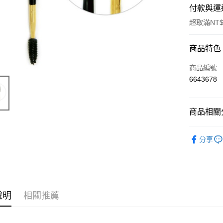
付款與運
超取滿NT$
付款方式
商品特色
信用卡一
商品編號
6643678
超商取貨
Apple Pay
商品相關分
悠遊付
美妝週邊
分享
ATM付款
運送方式
全家取貨
說明
相關推薦
每筆NT$6
7-11取貨