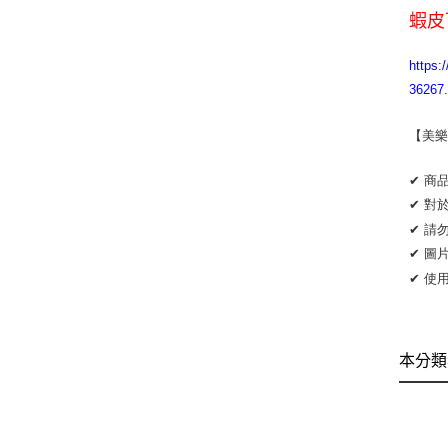
蝦皮
http
36267
【美樂
✔ 商
✔ 對
✔ 請
✔ 圖
✔ 使
本分類