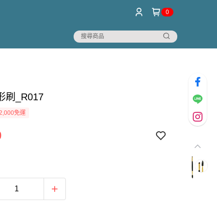
0
刷_R017
2,000免運
0