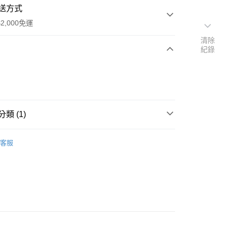
送方式
2,000免運
清除
紀錄
次付款
付款
類 (1)
刷具
客服
付款
5，滿NT$2,000(含以上)免運費
付款