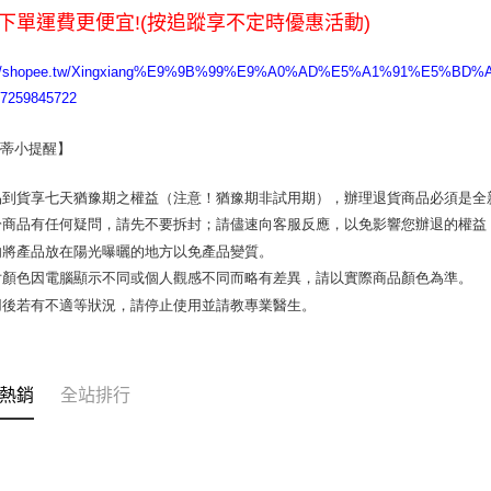
下單運費更便宜!(按追蹤享不定時優惠活動)
每筆NT$6
宅配
s://shopee.tw/Xingxiang%E9%9B%99%E9%A0%AD%E5%A1%91%E5%BD
.7259845722
每筆NT$1
蒂小提醒】 
品到貨享七天猶豫期之權益（注意！猶豫期非試用期），辦理退貨商品必須是全新
於商品有任何疑問，請先不要拆封；請儘速向客服反應，以免影響您辦退的權益
勿將產品放在陽光曝曬的地方以免產品變質。 

片顏色因電腦顯示不同或個人觀感不同而略有差異，請以實際商品顏色為準。 

用後若有不適等狀況，請停止使用並請教專業醫生。
熱銷
全站排行