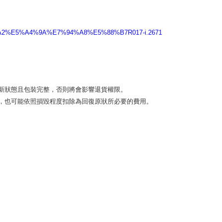
5，滿NT$2,000(含以上)免運費
%A2%E5%A4%9A%E7%94%A8%E5%88%B7R017-i.2671
00，滿NT$2,000(含以上)免運費
狀態且包裝完整，否則將會影響退貨權限。 

，也可能依照損毀程度扣除為回復原狀所必要的費用。
