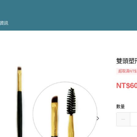
資訊
雙頭塑形
超取滿NT$
NT$6
數量