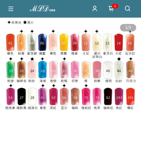
0
1
/
3