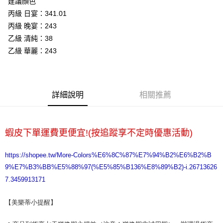
建議顏色
丙級 日宴：341.01
ATM付款
丙級 晚宴：243
乙級 清純：38
運送方式
乙級 華麗：243
全家取貨付款
每筆NT$65，滿NT$2,000(含以上)免運費
7-11取貨付款
詳細說明
相關推薦
每筆NT$65，滿NT$2,000(含以上)免運費
宅配
蝦皮下單運費更便宜!(按追蹤享不定時優惠活動)
每筆NT$100，滿NT$2,000(含以上)免運費
https://shopee.tw/More-Colors%E6%8C%87%E7%94%B2%E6%B2%B
9%E7%B3%BB%E5%88%97(%E5%85%B136%E8%89%B2)-i.26713626
7.3459913171
【美樂蒂小提醒】 