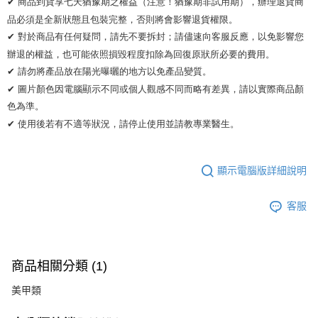
✔ 商品到貨享七天猶豫期之權益（注意！猶豫期非試用期），辦理退貨商
品必須是全新狀態且包裝完整，否則將會影響退貨權限。 

✔ 對於商品有任何疑問，請先不要拆封；請儘速向客服反應，以免影響您
辦退的權益，也可能依照損毀程度扣除為回復原狀所必要的費用。

✔ 請勿將產品放在陽光曝曬的地方以免產品變質。 

✔ 圖片顏色因電腦顯示不同或個人觀感不同而略有差異，請以實際商品顏
色為準。 

✔ 使用後若有不適等狀況，請停止使用並請教專業醫生。
顯示電腦版詳細說明
客服
商品相關分類 (1)
美甲類