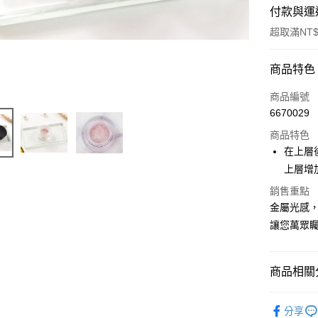
付款與運
超取滿NT$
付款方式
商品特色
信用卡一
商品編號
6670029
超商取貨
商品特色
Apple Pay
在上層
上層增
悠遊付
銷售重點
ATM付款
金屬光感
讓您萬眾
運送方式
商品相關分
全家取貨
每筆NT$6
美甲類
分享
7-11取貨