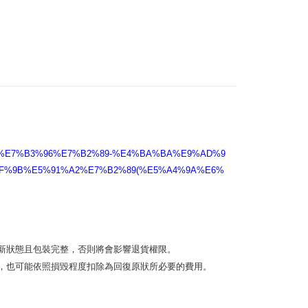
5，滿NT$2,000(含以上)免運費
00，滿NT$2,000(含以上)免運費
0%82%E7%B3%96%E7%B2%89-%E4%BA%BA%E9%AD%9
AF%9B%E5%91%A2%E7%B2%89(%E5%A4%9A%E6%
狀態且包裝完整，否則將會影響退貨權限。 

，也可能依照損毀程度扣除為回復原狀所必要的費用。
