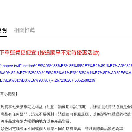
每筆NT$6
宅配
每筆NT$1
說明
相關推薦
下單運費更便宜!(按追蹤享不定時優惠活動)
s://shopee.tw/Function%E9%96%83%E5%85%89%E7%B2%89-%E7%A
%A0%82-%E7%B2%89-%E6%B3%A1%E6%B3%A1%E7%8F%A0-%E6%
%E9%81%B8%E6%93%87)-i.267136267.5862588239
蒂小提醒】 
品到貨享七天猶豫期之權益（注意！猶豫期非試用期），辦理退貨商品必須是全新
於商品有任何疑問，請先不要拆封；請儘速向客服反應，以免影響您辦退的權益
勿將產品放在陽光曝曬的地方以免產品變質。 

片顏色因電腦顯示不同或個人觀感不同而略有差異，請以實際商品顏色為準。 
