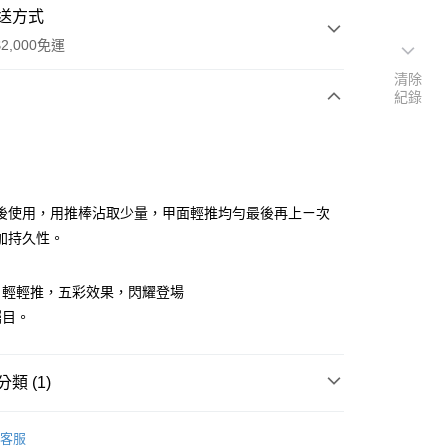
送方式
2,000免運
清除
紀錄
次付款
付款
後使用，用推棒沾取少量，甲面輕推均勻最後再上ㄧ次
加持久性。
，輕輕推，五彩效果，閃耀登場
矚目。
類 (1)
付款
5，滿NT$2,000(含以上)免運費
客服
付款