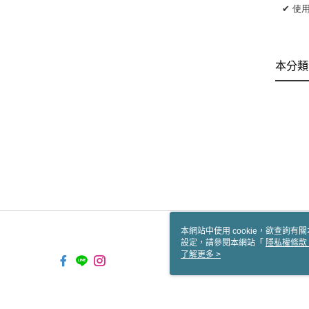
✔ 使
本分類
本網站中使用 cookie，欲查詢有關
設定，請參閱本網站「
隱私權條款
使用 cookie。
了解更多 >