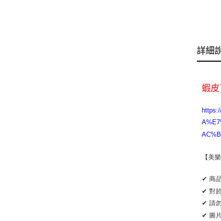
詳細
蝦皮
http
A%E7
AC%BE
【美樂
✔ 商
✔ 對
✔ 請
✔ 圖