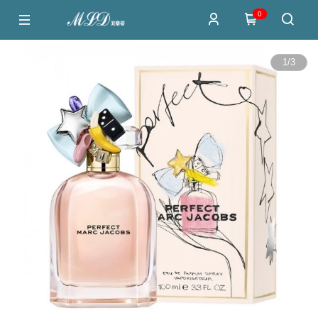
0
1
/
3