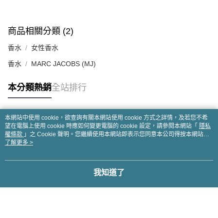
商品相關分類 (2)
香水
女性香水
香水
MARC JACOBS (MJ)
本分類熱銷
全站排行
本網站中使用 cookie，欲查詢有關本網站使用 cookie 方式之詳情，及若您不希
熱門標籤
望在電腦上使用 cookie 時應如何變更電腦的 cookie 設定，請參閱本網站「
隱私
權條款
」之 Cookie 聲明。您繼續使用本網站即表示您同意本公司得按本網站使
用條款之 Cookie 聲明使用 cookie。
了解更多 >
我知道了