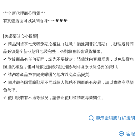
***全新代理商公司貨***

有實體店面可以試聞香味~~~💝💝💝

[美樂蒂貼心小提醒]

✔ 商品到貨享七天猶豫期之權益（注意！猶豫期非試用期），辦理退貨商
品必須是全新狀態且包裝完整，否則將會影響退貨權限。 

✔ 對於商品有任何疑問，請先不要拆封；請儘速向客服反應，以免影響您
辦退的權益，也可能依照損毀程度扣除為回復原狀所必要的費用。

✔ 請勿將產品放在陽光曝曬的地方以免產品變質。 

✔ 圖片顏色因電腦顯示不同或個人觀感不同而略有差異，請以實際商品顏
色為準。 

✔ 使用後若有不適等狀況，請停止使用並請教專業醫生。
顯示電腦版詳細說明
客服