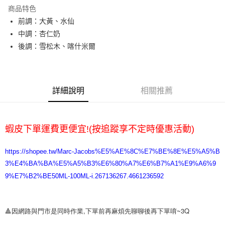
Apple Pay
商品特色
悠遊付
前調：大黃、水仙
中調：杏仁奶
ATM付款
後調：雪松木、喀什米爾
運送方式
全家取貨付款
詳細說明
相關推薦
每筆NT$65，滿NT$2,000(含以上)免運費
7-11取貨付款
每筆NT$65，滿NT$2,000(含以上)免運費
蝦皮下單運費更便宜!(按追蹤享不定時優惠活動)
宅配
https://shopee.tw/Marc-Jacobs%E5%AE%8C%E7%BE%8E%E5%A5%B
每筆NT$100，滿NT$2,000(含以上)免運費
3%E4%BA%BA%E5%A5%B3%E6%80%A7%E6%B7%A1%E9%A6%9
9%E7%B2%BE50ML-100ML-i.267136267.4661236592
🔺因網路與門市是同時作業,下單前再麻煩先聊聊後再下單唷~3Q