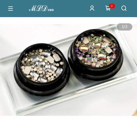
0
1
/
3