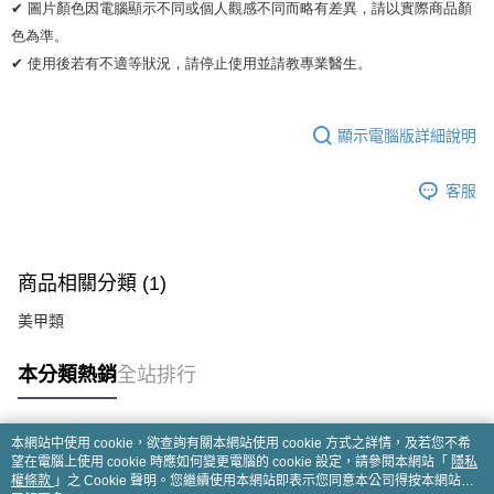
✔ 圖片顏色因電腦顯示不同或個人觀感不同而略有差異，請以實際商品顏
色為準。 

✔ 使用後若有不適等狀況，請停止使用並請教專業醫生。
顯示電腦版詳細說明
客服
商品相關分類 (1)
美甲類
本分類熱銷
全站排行
本網站中使用 cookie，欲查詢有關本網站使用 cookie 方式之詳情，及若您不希
熱門標籤
望在電腦上使用 cookie 時應如何變更電腦的 cookie 設定，請參閱本網站「
隱私
權條款
」之 Cookie 聲明。您繼續使用本網站即表示您同意本公司得按本網站使