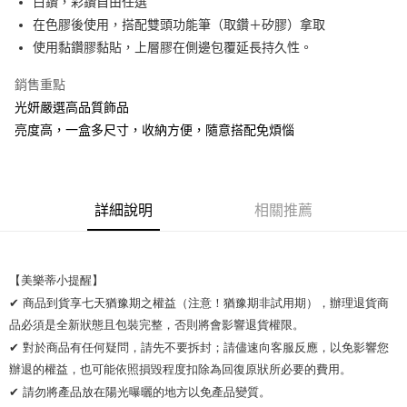
白鑽，彩鑽自由任選
在色膠後使用，搭配雙頭功能筆（取鑽＋矽膠）拿取
ATM付款
使用黏鑽膠黏貼，上層膠在側邊包覆延長持久性。
運送方式
銷售重點
全家取貨付款
光妍嚴選高品質飾品
每筆NT$65，滿NT$2,000(含以上)免運費
亮度高，一盒多尺寸，收納方便，隨意搭配免煩惱
7-11取貨付款
每筆NT$65，滿NT$2,000(含以上)免運費
詳細說明
相關推薦
宅配
每筆NT$100，滿NT$2,000(含以上)免運費
【美樂蒂小提醒】 

✔ 商品到貨享七天猶豫期之權益（注意！猶豫期非試用期），辦理退貨商
品必須是全新狀態且包裝完整，否則將會影響退貨權限。 

✔ 對於商品有任何疑問，請先不要拆封；請儘速向客服反應，以免影響您
辦退的權益，也可能依照損毀程度扣除為回復原狀所必要的費用。

✔ 請勿將產品放在陽光曝曬的地方以免產品變質。 
