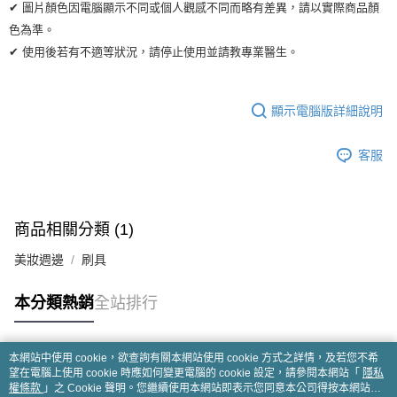
✔ 圖片顏色因電腦顯示不同或個人觀感不同而略有差異，請以實際商品顏
色為準。
✔ 使用後若有不適等狀況，請停止使用並請教專業醫生。
顯示電腦版詳細說明
客服
商品相關分類 (1)
美妝週邊
刷具
本分類熱銷
全站排行
本網站中使用 cookie，欲查詢有關本網站使用 cookie 方式之詳情，及若您不希
熱門標籤
望在電腦上使用 cookie 時應如何變更電腦的 cookie 設定，請參閱本網站「
隱私
權條款
」之 Cookie 聲明。您繼續使用本網站即表示您同意本公司得按本網站使