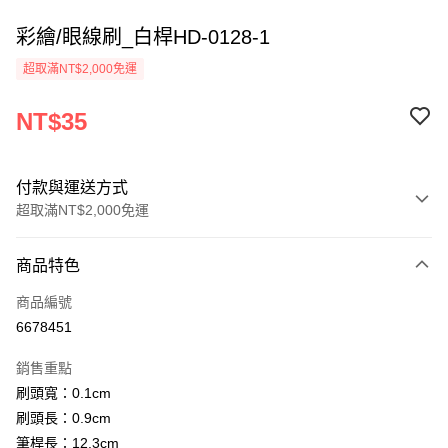
彩繪/眼線刷_白桿HD-0128-1
超取滿NT$2,000免運
NT$35
付款與運送方式
超取滿NT$2,000免運
付款方式
商品特色
信用卡一次付款
商品編號
超商取貨付款
6678451
Apple Pay
銷售重點
悠遊付
刷頭寬：0.1cm
刷頭長：0.9cm
ATM付款
筆桿長：12.3cm