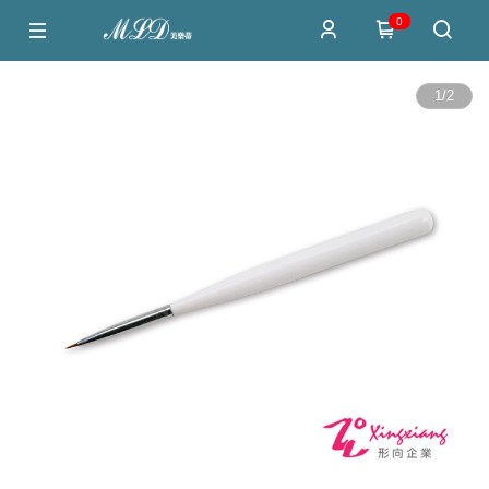
0
1
/
2