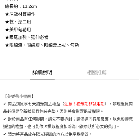
總長約：13.2cm
運送方式
★尼龍材質製作
全家取貨付款
★乾、溼二用
每筆NT$65，滿NT$2,000(含以上)免運費
★美甲勾勒用
★眼尾加強、延伸必備
7-11取貨付款
★眼線液、眼線膠、眼線膏上妝、勾勒
每筆NT$65，滿NT$2,000(含以上)免運費
宅配
每筆NT$100，滿NT$2,000(含以上)免運費
詳細說明
相關推薦
【美樂蒂小提醒】 
✔ 商品到貨享七天猶豫期之權益（
注意！猶豫期非試用期
），辦理退貨商
品必須是全新狀態且包裝完整，否則將會影響退貨權限。
✔ 對於商品有任何疑問，請先不要拆封；請儘速向客服反應，以免影響您
辦退的權益，也可能依照損毀程度扣除為回復原狀所必要的費用。
✔ 請勿將產品放在陽光曝曬的地方以免產品變質。