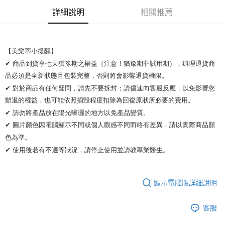
詳細說明
相關推薦
ATM付款
運送方式
【美樂蒂小提醒】 

全家取貨付款
✔ 商品到貨享七天猶豫期之權益（注意！猶豫期非試用期），辦理退貨商
每筆NT$65，滿NT$2,000(含以上)免運費
品必須是全新狀態且包裝完整，否則將會影響退貨權限。 

✔ 對於商品有任何疑問，請先不要拆封；請儘速向客服反應，以免影響您
7-11取貨付款
辦退的權益，也可能依照損毀程度扣除為回復原狀所必要的費用。

每筆NT$65，滿NT$2,000(含以上)免運費
✔ 請勿將產品放在陽光曝曬的地方以免產品變質。 

宅配
✔ 圖片顏色因電腦顯示不同或個人觀感不同而略有差異，請以實際商品顏
色為準。 

每筆NT$100，滿NT$2,000(含以上)免運費
✔ 使用後若有不適等狀況，請停止使用並請教專業醫生。
顯示電腦版詳細說明
客服