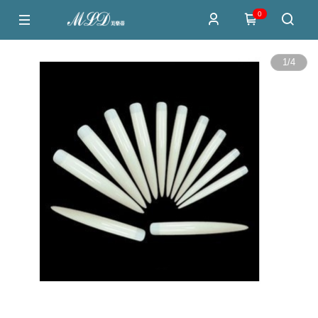
0
1
/
4