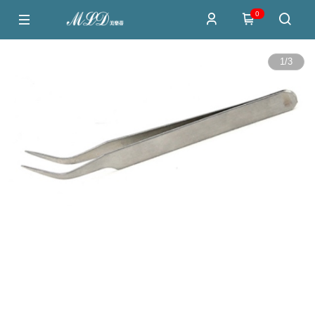
0
1
/
3