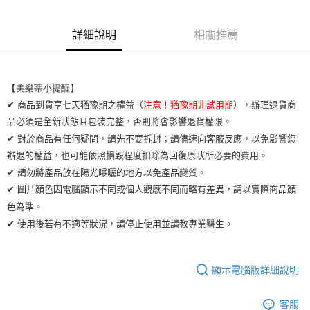
悠遊付
詳細說明
相關推薦
ATM付款
運送方式
【美樂蒂小提醒】 
全家取貨付款
✔ 商品到貨享七天猶豫期之權益（
注意！猶豫期非試用期
），辦理退貨商
每筆NT$65，滿NT$2,000(含以上)免運費
品必須是全新狀態且包裝完整，否則將會影響退貨權限。
✔ 對於商品有任何疑問，請先不要拆封；請儘速向客服反應，以免影響您
7-11取貨付款
辦退的權益，也可能依照損毀程度扣除為回復原狀所必要的費用。
每筆NT$65，滿NT$2,000(含以上)免運費
✔ 請勿將產品放在陽光曝曬的地方以免產品變質。
宅配
✔ 圖片顏色因電腦顯示不同或個人觀感不同而略有差異，請以實際商品顏
每筆NT$100，滿NT$2,000(含以上)免運費
色為準。
✔ 使用後若有不適等狀況，請停止使用並請教專業醫生。
顯示電腦版詳細說明
客服