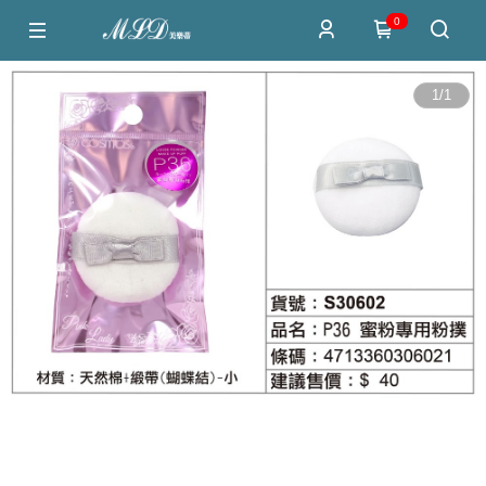
0
1
/
1