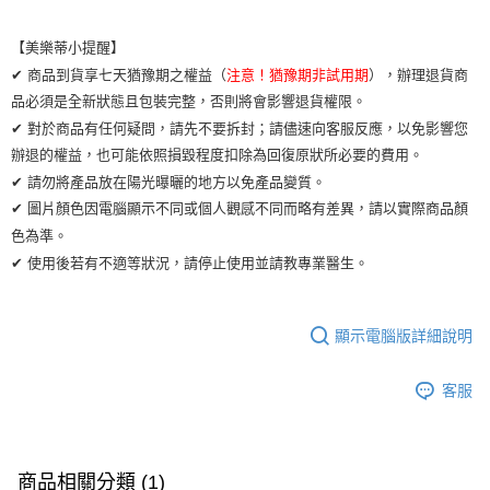
運送方式
【美樂蒂小提醒】
全家取貨付款
✔ 商品到貨享七天猶豫期之權益（
注意！猶豫期非試用期
），辦理退貨商
每筆NT$65，滿NT$2,000(含以上)免運費
品必須是全新狀態且包裝完整，否則將會影響退貨權限。
✔ 對於商品有任何疑問，請先不要拆封；請儘速向客服反應，以免影響您
7-11取貨付款
辦退的權益，也可能依照損毀程度扣除為回復原狀所必要的費用。
每筆NT$65，滿NT$2,000(含以上)免運費
✔ 請勿將產品放在陽光曝曬的地方以免產品變質。
宅配
✔ 圖片顏色因電腦顯示不同或個人觀感不同而略有差異，請以實際商品顏
每筆NT$100，滿NT$2,000(含以上)免運費
色為準。
✔ 使用後若有不適等狀況，請停止使用並請教專業醫生。
顯示電腦版詳細說明
客服
商品相關分類 (1)