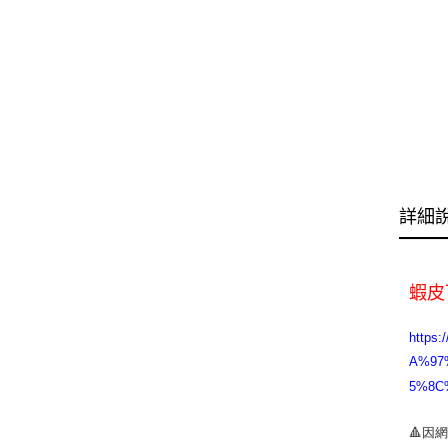
詳細
蝦皮
http
A%97
5%8C
🔺因