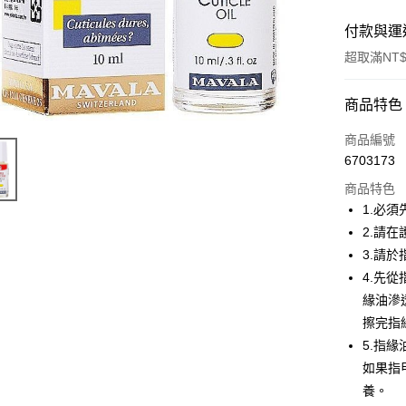
付款與運
超取滿NT$
付款方式
商品特色
信用卡一
商品編號
6703173
超商取貨
商品特色
Apple Pay
1.必
2.請
悠遊付
3.請
ATM付款
4.先
緣油滲
擦完指
運送方式
5.指
全家取貨
如果指
每筆NT$6
養。