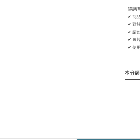
[美樂
✔ 商
✔ 對
✔ 請
✔ 圖
✔ 使
本分類