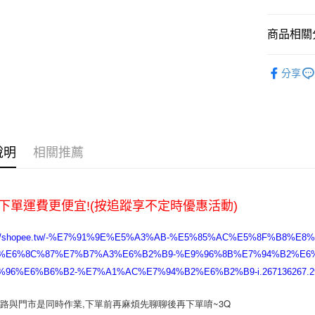
7-11取貨
每筆NT$6
商品相關分
宅配
美甲類
分享
每筆NT$1
說明
相關推薦
下單運費更便宜!(按追蹤享不定時優惠活動)
s://shopee.tw/-%E7%91%9E%E5%A3%AB-%E5%85%AC%E5%8F%B8%
%E6%8C%87%E7%B7%A3%E6%B2%B9-%E9%96%8B%E7%94%B2%E6
%96%E6%B6%B2-%E7%A1%AC%E7%94%B2%E6%B2%B9-i.267136267.29
網路與門市是同時作業,下單前再麻煩先聊聊後再下單唷~3Q