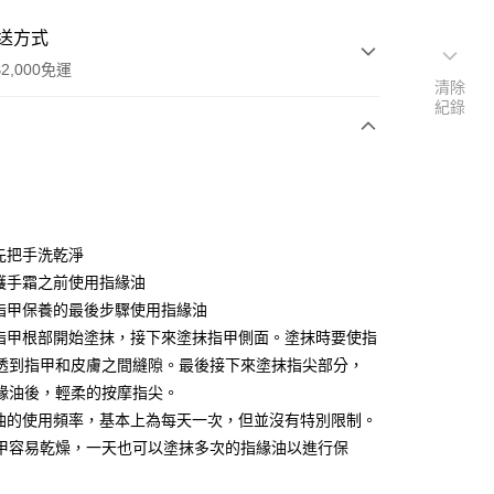
送方式
2,000免運
清除
紀錄
次付款
付款
須先把手洗乾淨
在護手霜之前使用指緣油
於指甲保養的最後步驟使用指緣油
從指甲根部開始塗抹，接下來塗抹指甲側面。塗抹時要使指
透到指甲和皮膚之間縫隙。最後接下來塗抹指尖部分，
緣油後，輕柔的按摩指尖。
緣油的使用頻率，基本上為每天一次，但並沒有特別限制。
付款
甲容易乾燥，一天也可以塗抹多次的指緣油以進行保
5，滿NT$2,000(含以上)免運費