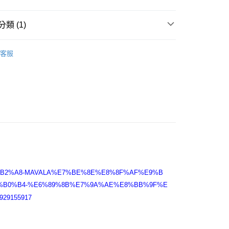
付款
5，滿NT$2,000(含以上)免運費
類 (1)
客服
00，滿NT$2,000(含以上)免運費
E8%B2%A8-MAVALA%E7%BE%8E%E8%8F%AF%E9%B
%B0%B4-%E6%89%8B%E7%9A%AE%E8%BB%9F%E
29155917