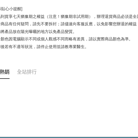
蒂貼心小提醒]

品到貨享七天猶豫期之權益（注意！猶豫期非試用期），辦理退貨商品必須是全新
於商品有任何疑問，請先不要拆封；請儘速向客服反應，以免影響您辦退的權益
勿將產品放在陽光曝曬的地方以免產品變質。 

片顏色因電腦顯示不同或個人觀感不同而略有差異，請以實際商品顏色為準。 

用後若有不適等狀況，請停止使用並請教專業醫生。
熱銷
全站排行