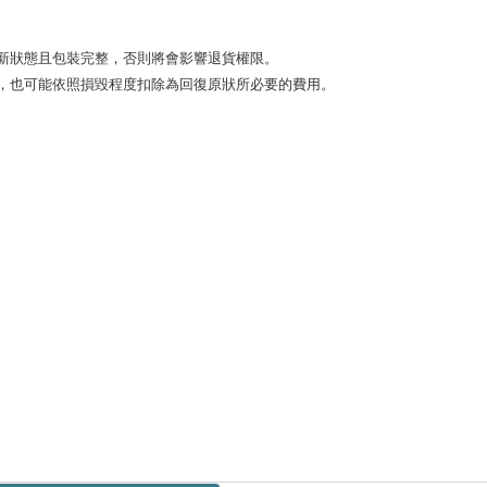
狀態且包裝完整，否則將會影響退貨權限。 

，也可能依照損毀程度扣除為回復原狀所必要的費用。
