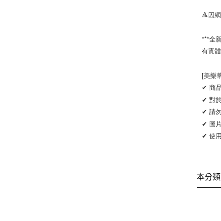
🔺因
***全
有實體
[美樂
✔ 商
✔ 對
✔ 請
✔ 圖
✔ 使
本分類