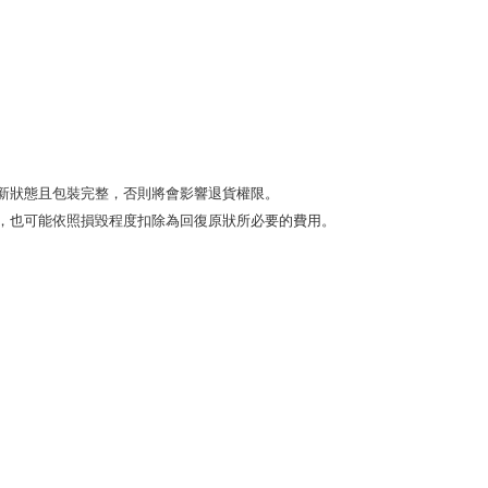
狀態且包裝完整，否則將會影響退貨權限。 

，也可能依照損毀程度扣除為回復原狀所必要的費用。
