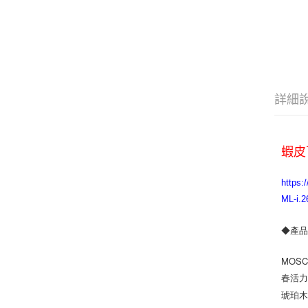
詳細
蝦皮
http
ML-i.
◆產
MOS
春活
琥珀木