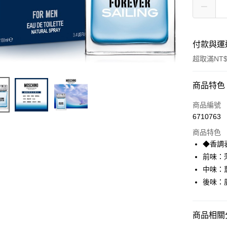
付款與運
超取滿NT$
付款方式
商品特色
信用卡一
商品編號
6710763
超商取貨
商品特色
Apple Pay
◆香調
前味：
悠遊付
中味：
ATM付款
後味：
運送方式
商品相關分