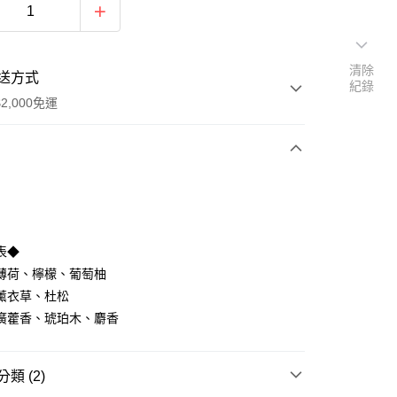
清除
送方式
紀錄
2,000免運
次付款
付款
表◆
薄荷、檸檬、葡萄柚
薰衣草、杜松
廣藿香、琥珀木、麝香
類 (2)