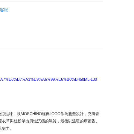
付款
性香水
客服
5，滿NT$2,000(含以上)免運費
SCHINO
付款
5，滿NT$2,000(含以上)免運費
00，滿NT$2,000(含以上)免運費
0%A7%E6%B7%A1%E9%A6%99%E6%B0%B450ML-100
涼滋味，以MOSCHINO經典LOGO作為瓶蓋設計，充滿青
薰衣草與杜松帶出男性沉穩的氣質，最後以溫暖的廣藿香、
魅力。
