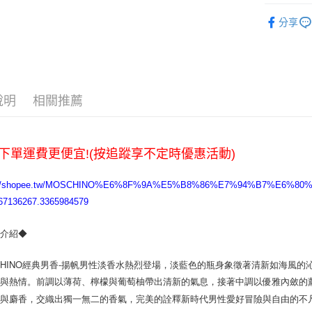
全家取貨
香水
男
分享
每筆NT$6
香水
MO
7-11取貨
每筆NT$6
宅配
說明
相關推薦
每筆NT$1
下單運費更便宜!(按追蹤享不定時優惠活動)
s://shopee.tw/MOSCHINO%E6%8F%9A%E5%B8%86%E7%94%B7%E6%8
267136267.3365984579
品介紹◆
CHINO經典男香-揚帆男性淡香水熱烈登場，淡藍色的瓶身象徵著清新如海風的沁
力與熱情。前調以薄荷、檸檬與葡萄柚帶出清新的氣息，接著中調以優雅內斂的
與麝香，交織出獨一無二的香氣，完美的詮釋新時代男性愛好冒險與自由的不凡