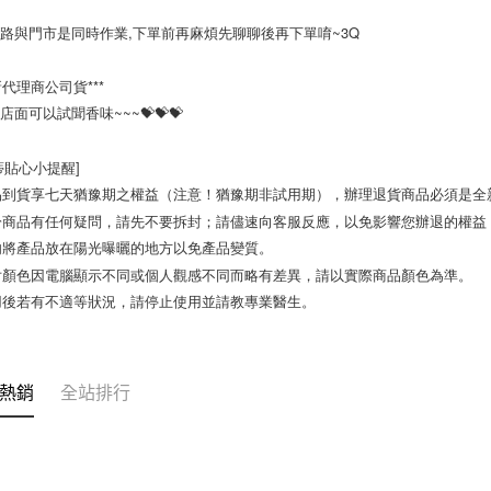
網路與門市是同時作業,下單前再麻煩先聊聊後再下單唷~3Q

新代理商公司貨***

店面可以試聞香味~~~💝💝💝

蒂貼心小提醒]

品到貨享七天猶豫期之權益（注意！猶豫期非試用期），辦理退貨商品必須是全新
於商品有任何疑問，請先不要拆封；請儘速向客服反應，以免影響您辦退的權益
勿將產品放在陽光曝曬的地方以免產品變質。 

片顏色因電腦顯示不同或個人觀感不同而略有差異，請以實際商品顏色為準。 

用後若有不適等狀況，請停止使用並請教專業醫生。
熱銷
全站排行