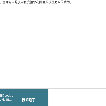
，也可能依照損毀程度扣除為回復原狀所必要的費用。

 cookie
kie 聲明
我知道了