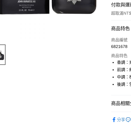
付款與運
超取滿NT$
付款方式
商品特色
信用卡一
商品編號
6821678
超商取貨
商品特色
Apple Pay
香調：
前調：
悠遊付
中調：
ATM付款
後調：
運送方式
商品相關分
全家取貨
香水
男
分享
每筆NT$6
香水
Jo
7-11取貨