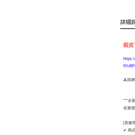
詳細
蝦皮
http
6%99%
🔺因
***全
有實體
[美樂
✔ 商