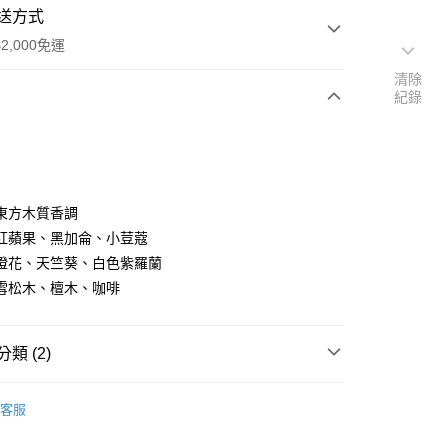
送方式
2,000免運
清除
紀錄
次付款
付款
東方木質香調
紅蘋果、黑加侖、小荳蔻
橙花、天竺葵、白色紫羅蘭
雪松木、檀木、咖啡
類 (2)
付款
性香水
客服
5，滿NT$2,000(含以上)免運費
hn Varvatos
付款