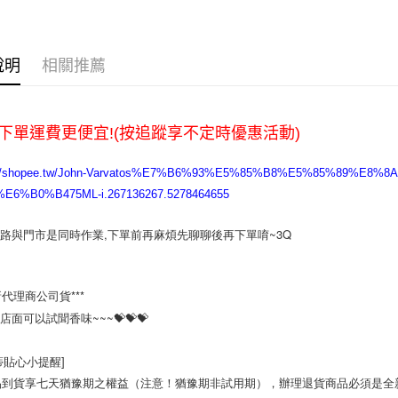
每筆NT$6
宅配
說明
相關推薦
每筆NT$1
下單運費更便宜!(按追蹤享不定時優惠活動)
s://shopee.tw/John-Varvatos%E7%B6%93%E5%85%B8%E5%85%89%
E6%B0%B475ML-i.267136267.5278464655
網路與門市是同時作業,下單前再麻煩先聊聊後再下單唷~3Q
新代理商公司貨***

店面可以試聞香味~~~💝💝💝

蒂貼心小提醒]

品到貨享七天猶豫期之權益（注意！猶豫期非試用期），辦理退貨商品必須是全新