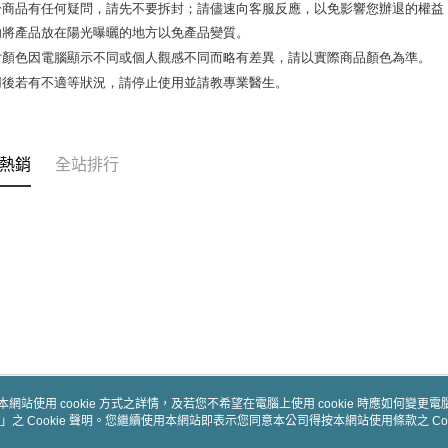
於商品有任何疑問，請先不要拆封；請儘速向客服反應，以免影響您辦退的權益
勿將產品放在陽光曝曬的地方以免產品變質。 

片顏色因電腦顯示不同或個人觀感不同而略有差異，請以實際商品顏色為準。 

用後若有不適等狀況，請停止使用並請教專業醫生。
熱銷
全站排行
本網站使用 cookie 方式之詳情，及若您不希望在電腦上使用 cookie 時應如何變更電腦的
」之 Cookie 聲明。您繼續使用本網站即表示您同意本公司得按本網站使用條款之 Coo
關於我們
客服資訊