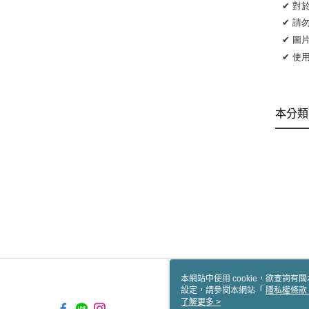
✔ 對
✔ 請
✔ 圖
✔ 使
本分類
本網站中使用 cookie，欲查詢有關
設定，請參閱本網站「
隱私權條款
使用 cookie。
了解更多 >