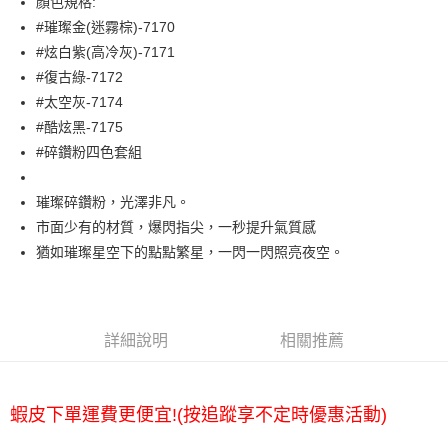
顏色規格:
#璀璨金(迷霧棕)-7170
ATM付款
#炫白紫(高冷灰)-7171
#復古綠-7172
運送方式
#太空灰-7174
全家取貨付款
#酷炫黑-7175
每筆NT$65，滿NT$2,000(含以上)免運費
#碎鑽粉四色套組
7-11取貨付款
璀璨碎鑽粉，光澤非凡。
每筆NT$65，滿NT$2,000(含以上)免運費
市面少有的材質，爆閃指尖，一秒提升氣質感
宅配
猶如璀璨星空下的點點繁星，一閃一閃照亮夜空。
每筆NT$100，滿NT$2,000(含以上)免運費
詳細說明
相關推薦
蝦皮下單運費更便宜!(按追蹤享不定時優惠活動)