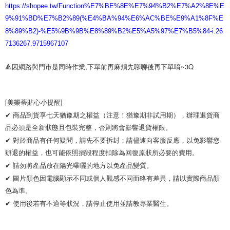
https://shopee.tw/Function%E7%BE%8E%E7%94%B2%E7%A2%8E%E
9%91%BD%E7%B2%89(%E4%BA%94%E6%AC%BE%E9%A1%8F%E
8%89%B2)-%E5%9B%9B%E8%89%B2%E5%A5%97%E7%B5%84-i.26
7136267.9715967107
🔺因網路與門市是同時作業,下單前再麻煩先聊聊後再下單唷~3Q
[美樂蒂貼心小提醒]

✔ 商品到貨享七天猶豫期之權益（注意！猶豫期非試用期），辦理退貨商
品必須是全新狀態且包裝完整，否則將會影響退貨權限。 

✔ 對於商品有任何疑問，請先不要拆封；請儘速向客服反應，以免影響您
辦退的權益，也可能依照損毀程度扣除為回復原狀所必要的費用。

✔ 請勿將產品放在陽光曝曬的地方以免產品變質。 

✔ 圖片顏色因電腦顯示不同或個人觀感不同而略有差異，請以實際商品顏
色為準。 

✔ 使用後若有不適等狀況，請停止使用並請教專業醫生。