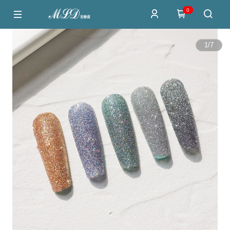
0
1
/
7