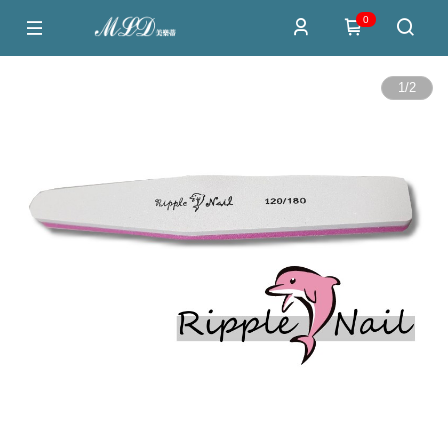
0
1
/
2