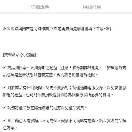
詳細說明
相關推薦
ATM付款
運送方式
🔺因網路與門市是同時作業,下單前再麻煩先聊聊後再下單唷~3Q
全家取貨付款
每筆NT$65，滿NT$2,000(含以上)免運費
7-11取貨付款
[美樂蒂貼心小提醒]
每筆NT$65，滿NT$2,000(含以上)免運費
✔ 商品到貨享七天猶豫期之權益（注意！猶豫期非試用期），辦理退貨商
宅配
品必須是全新狀態且包裝完整，否則將會影響退貨權限。
每筆NT$100，滿NT$2,000(含以上)免運費
✔ 對於商品有任何疑問，請先不要拆封；請儘速向客服反應，以免影響您
辦退的權益，也可能依照損毀程度扣除為回復原狀所必要的費用。
✔ 請勿將產品放在陽光曝曬的地方以免產品變質。
✔ 圖片顏色因電腦顯示不同或個人觀感不同而略有差異，請以實際商品顏
色為準。