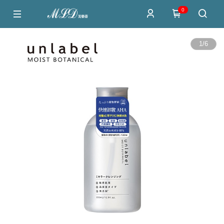
0
1
/
6