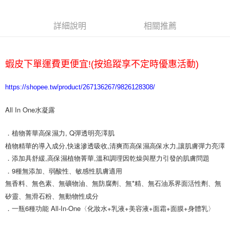
悠遊付
詳細說明
相關推薦
ATM付款
運送方式
蝦皮下單運費更便宜!(按追蹤享不定時優惠活動)
全家取貨付款
每筆NT$65，滿NT$2,000(含以上)免運費
https://shopee.tw/product/267136267/9826128308/
7-11取貨付款
All In One水凝露
每筆NT$65，滿NT$2,000(含以上)免運費
．植物菁華高保濕力, Q彈透明亮澤肌

宅配
植物精華的導入成分,快速滲透吸收,清爽而高保濕高保水力,讓肌膚彈力亮澤

每筆NT$100，滿NT$2,000(含以上)免運費
．添加具舒緩,高保濕植物菁華,溫和調理因乾燥與壓力引發的肌膚問題

．9種無添加、弱酸性、敏感性肌膚適用

無香料、無色素、無礦物油、無防腐劑、無*精、無石油系界面活性劑、無
矽靈、無滑石粉、無動物性成分

．一瓶6種功能 All-In-One〈化妝水+乳液+美容液+面霜+面膜+身體乳〉
