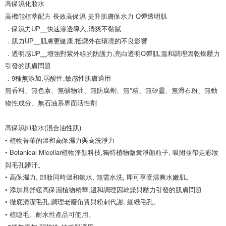
高保濕化妝水

高機能植萃配方 長效高保濕 提升肌膚保水力 Q彈透明肌

．保濕力UP╴快速滲透導入,清爽不黏膩

．肌力UP╴肌膚更健康,抵禦外在環境的不良影響

．透明感UP╴增強對紫外線的防護力,亮白透明Q彈肌,溫和調理因乾燥壓力
引發的肌膚問題

．9種無添加,弱酸性,敏感性肌膚適用

無香料、無色素、無礦物油、無防腐劑、無*精、無矽靈、無滑石粉、無動
物性成分、無石油系界面活性劑

高保濕卸妝水(混合油性肌)

• 植物菁華的溫和高保濕力與高洗淨力

• Botanical Micellar植物淨顏科技,獨特植物微囊淨顏粒子, 吸附並帶走彩妝
與毛孔髒汙。

• 高保濕力, 卸妝同時溫和鎖水, 無需水洗, 即可享受清爽水嫩肌。

• 添加具舒緩高保濕植物精華,溫和調理因乾燥與壓力引發的肌膚問題

• 徹底清潔毛孔,調理老廢角質與粉刺代謝, 細緻毛孔。

• 植睫毛、耐水性產品可使用。
