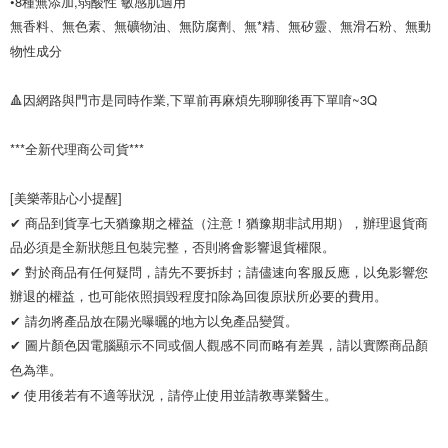
•8種無添加,弱酸性 敏感肌適用

無香料、無色素、無礦物油、無防腐劑、無*精、無矽靈、無滑石粉、無動
物性成分

🔺因網路與門市是同時作業,下單前再麻煩先聊聊後再下單唷~3Q

***全新代理商公司貨***

[美樂蒂貼心小提醒]

✔ 商品到貨享七天猶豫期之權益（注意！猶豫期非試用期），辦理退貨商
品必須是全新狀態且包裝完整，否則將會影響退貨權限。 

✔ 對於商品有任何疑問，請先不要拆封；請儘速向客服反應，以免影響您
辦退的權益，也可能依照損毀程度扣除為回復原狀所必要的費用。

✔ 請勿將產品放在陽光曝曬的地方以免產品變質。 

✔ 圖片顏色因電腦顯示不同或個人觀感不同而略有差異，請以實際商品顏
色為準。 

✔ 使用後若有不適等狀況，請停止使用並請教專業醫生。