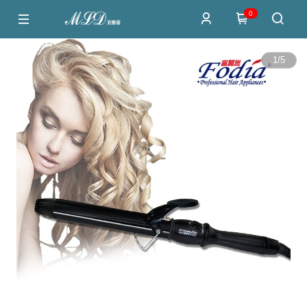
0
1
/
5