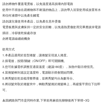
請勿將物件覆蓋電燙板，以免溫度過高損壞內部電路

使用中不得放在易燃物和不耐溫的物品上，請勿帶入浴室使用或放置有水
和任何液體中以免產生觸電

請勿讓兒童使用本產品，以免產生意外燙傷

電燙板應與皮膚保持一定的安全距離，以免過熱燙傷使用完畢應拔掉電源
插頭，冷卻後乾燥處存放

勿將電源線纏繞機身
使用方式

1.本產品適用於造型捲髮，讓捲髮呈現迷人捲度。

2.插電後，按開/關鍵（ON/OFF）即可開關機。

3.您可依據需求調整至適當溫度（建議180度），加熱中顯示燈恆亮。

4.當捲髮棒到達設定溫度時，電源顯示燈會開始閃爍。

5.將秀髮吹乾並梳理整齊後，並將秀髮均分為數等分。

6.將頭髮夾取於捲髮夾中，轉動秀髮捲於捲髮棒上，再緩慢平滑往下拉即
可。
🔺因網路與門市是同時作業,下單前再麻煩先聊聊後再下單唷~3Q
