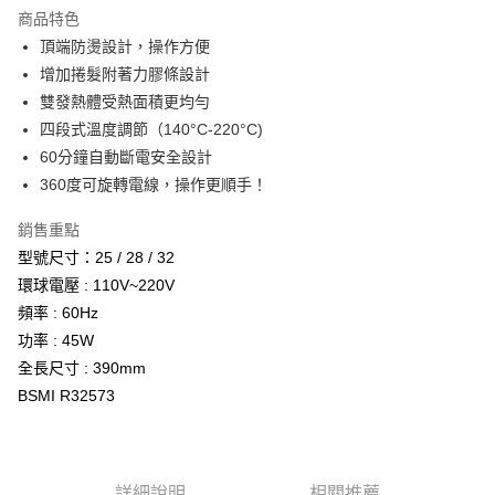
Apple Pay
商品特色
悠遊付
頂端防燙設計，操作方便
增加捲髮附著力膠條設計
ATM付款
雙發熱體受熱面積更均勻
四段式溫度調節（140°C-220°C)
運送方式
60分鐘自動斷電安全設計
全家取貨付款
360度可旋轉電線，操作更順手！
每筆NT$65，滿NT$2,000(含以上)免運費
銷售重點
7-11取貨付款
型號尺寸：25 / 28 / 32
每筆NT$65，滿NT$2,000(含以上)免運費
環球電壓 : 110V~220V
頻率 : 60Hz
宅配
功率 : 45W
每筆NT$100，滿NT$2,000(含以上)免運費
全長尺寸 : 390mm
BSMI R32573
詳細說明
相關推薦