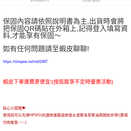
保固內容請依照說明書為主,出貨時會將
把保固QR碼貼在外箱上,記得登入填寫資
料,才能享有保固～
如有任何問題請至蝦皮聊聊!
https://shopee.tw/mld1997
蝦皮下單運費更便宜!(按追蹤享不定時優惠活動)
貼心小提醒💝

使用前可以先擦HPMSI抗護修護霜或綠憶水漾摩洛哥果油再開始夾唷!(賣場
均有販售~~~)