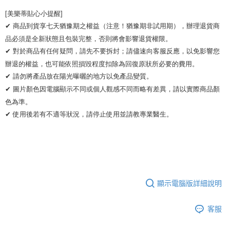
[美樂蒂貼心小提醒]

✔ 商品到貨享七天猶豫期之權益（注意！猶豫期非試用期），辦理退貨商
品必須是全新狀態且包裝完整，否則將會影響退貨權限。 

✔ 對於商品有任何疑問，請先不要拆封；請儘速向客服反應，以免影響您
辦退的權益，也可能依照損毀程度扣除為回復原狀所必要的費用。

✔ 請勿將產品放在陽光曝曬的地方以免產品變質。 

✔ 圖片顏色因電腦顯示不同或個人觀感不同而略有差異，請以實際商品顏
色為準。 

✔ 使用後若有不適等狀況，請停止使用並請教專業醫生。
顯示電腦版詳細說明
客服