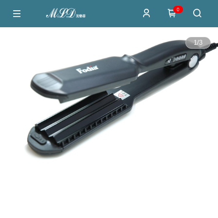
0
1
/
3