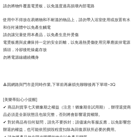
請勿將物件覆蓋電燙板，以免溫度過高損壞內部電路
使用中不得放在易燃物和不耐溫的物品上，請勿帶入浴室使用或放置有水
和任何液體中以免產生觸電

請勿讓兒童使用本產品，以免產生意外燙傷

電燙板應與皮膚保持一定的安全距離，以免過熱燙傷使用完畢應拔掉電源
插頭，冷卻後乾燥處存放

勿將電源線纏繞機身
🔺因網路與門市是同時作業,下單前再麻煩先聊聊後再下單唷~3Q

[美樂蒂貼心小提醒]

✔ 商品到貨享七天猶豫期之權益（注意！猶豫期非試用期），辦理退貨商
品必須是全新狀態且包裝完整，否則將會影響退貨權限。 

✔ 對於商品有任何疑問，請先不要拆封；請儘速向客服反應，以免影響您
辦退的權益，也可能依照損毀程度扣除為回復原狀所必要的費用。

✔ 請勿將產品放在陽光曝曬的地方以免產品變質。 
