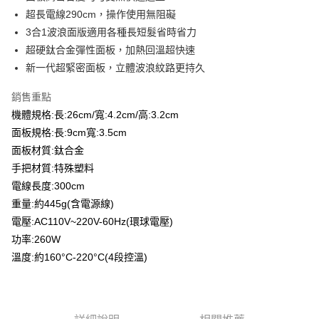
超長電線290cm，操作使用無阻礙
運送方式
3合1波浪面版適用各種長短髮省時省力
全家取貨付款
超硬鈦合金彈性面板，加熱回溫超快速
每筆NT$65，滿NT$2,000(含以上)免運費
新一代超緊密面板，立體波浪紋路更持久
7-11取貨付款
銷售重點
每筆NT$65，滿NT$2,000(含以上)免運費
機體規格:長:26cm/寬:4.2cm/高:3.2cm
面板規格:長:9cm寬:3.5cm
宅配
面板材質:鈦合金
每筆NT$100，滿NT$2,000(含以上)免運費
手把材質:特殊塑料
電線長度:300cm
重量:約445g(含電源線)
電壓:AC110V~220V-60Hz(環球電壓)
功率:260W
溫度:約160°C-220°C(4段控溫)