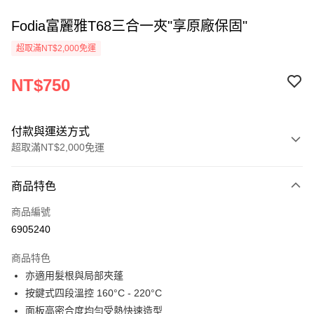
Fodia富麗雅T68三合一夾"享原廠保固"
超取滿NT$2,000免運
NT$750
付款與運送方式
超取滿NT$2,000免運
付款方式
商品特色
信用卡一次付款
商品編號
超商取貨付款
6905240
Apple Pay
商品特色
悠遊付
亦適用髮根與局部夾蓬
按鍵式四段溫控 160°C - 220°C
ATM付款
面板高密合度均勻受熱快速造型