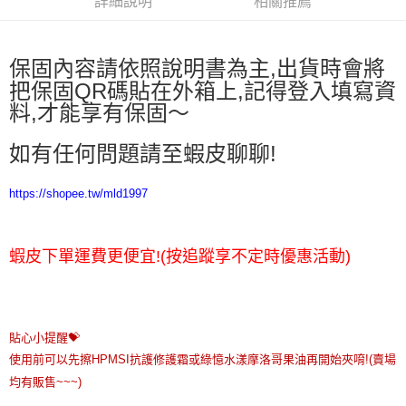
詳細說明
相關推薦
保固內容請依照說明書為主,出貨時會將
把保固QR碼貼在外箱上,記得登入填寫資
料,才能享有保固～
如有任何問題請至蝦皮聊聊!
https://shopee.tw/mld1997
蝦皮下單運費更便宜!(按追蹤享不定時優惠活動)
貼心小提醒💝

使用前可以先擦HPMSI抗護修護霜或綠憶水漾摩洛哥果油再開始夾唷!(賣場
均有販售~~~)