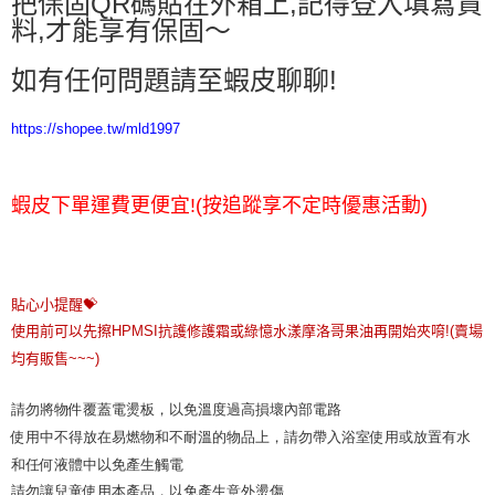
把保固QR碼貼在外箱上,記得登入填寫資
料,才能享有保固～
如有任何問題請至蝦皮聊聊!
https://shopee.tw/mld1997
蝦皮下單運費更便宜!(按追蹤享不定時優惠活動)
貼心小提醒💝

使用前可以先擦HPMSI抗護修護霜或綠憶水漾摩洛哥果油再開始夾唷!(賣場
均有販售~~~)
請勿將物件覆蓋電燙板，以免溫度過高損壞內部電路

使用中不得放在易燃物和不耐溫的物品上，請勿帶入浴室使用或放置有水
和任何液體中以免產生觸電

請勿讓兒童使用本產品，以免產生意外燙傷
