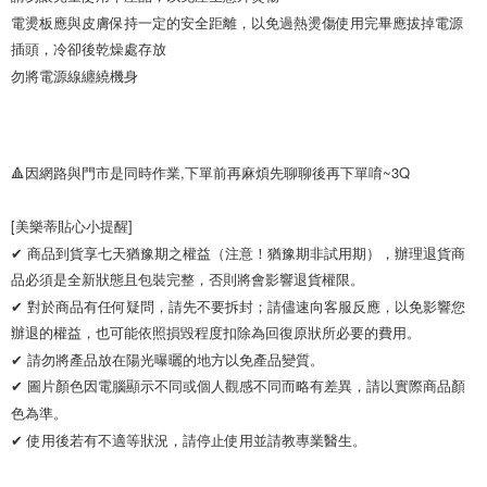
電燙板應與皮膚保持一定的安全距離，以免過熱燙傷使用完畢應拔掉電源
插頭，冷卻後乾燥處存放

勿將電源線纏繞機身
🔺因網路與門市是同時作業,下單前再麻煩先聊聊後再下單唷~3Q

[美樂蒂貼心小提醒]

✔ 商品到貨享七天猶豫期之權益（注意！猶豫期非試用期），辦理退貨商
品必須是全新狀態且包裝完整，否則將會影響退貨權限。 

✔ 對於商品有任何疑問，請先不要拆封；請儘速向客服反應，以免影響您
辦退的權益，也可能依照損毀程度扣除為回復原狀所必要的費用。

✔ 請勿將產品放在陽光曝曬的地方以免產品變質。 

✔ 圖片顏色因電腦顯示不同或個人觀感不同而略有差異，請以實際商品顏
色為準。 

✔ 使用後若有不適等狀況，請停止使用並請教專業醫生。