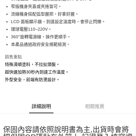
ATM付款
窄版機身夾直或夾捲皆可。
流線機身搭配弧型握把，好拿好握。
運送方式
LCD 面板顯示器，到達設定溫度時，會停止閃爍。
全家取貨付款
環球電壓110~220V。
每筆NT$65，滿NT$2,000(含以上)免運費
360°旋轉電源線，操作更順手。
本產品通過政府安全規範檢測。
7-11取貨付款
每筆NT$65，滿NT$2,000(含以上)免運費
銷售重點
特殊滑順塗料，不拉扯頭髮。
宅配
超快速加熱30秒內到達工作溫度。
每筆NT$100，滿NT$2,000(含以上)免運費
外型安全，前端有防燙設計。
詳細說明
相關推薦
保固內容請依照說明書為主,出貨時會將