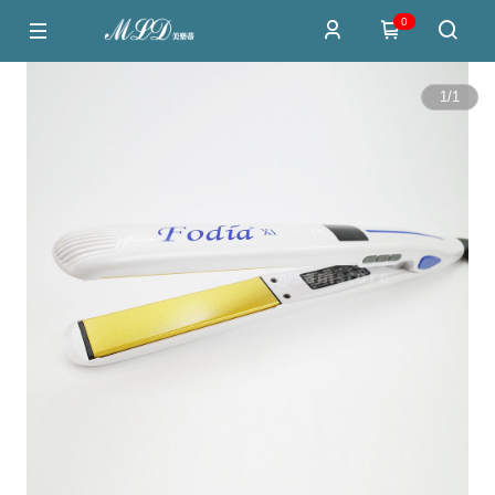
0
1
/
1