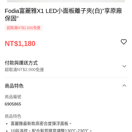
Fodia富麗雅X1 LED小面板離子夾(白)"享原廠
保固"
超取滿NT$2,000免運
NT$1,180
付款與運送方式
超取滿NT$2,000免運
付款方式
商品特色
信用卡一次付款
商品編號
超商取貨付款
6905865
Apple Pay
商品特色
悠遊付
富麗雅最新款高密合度彈浮面板。
10段溫控，配合髮質隨意調整130℃-230℃。