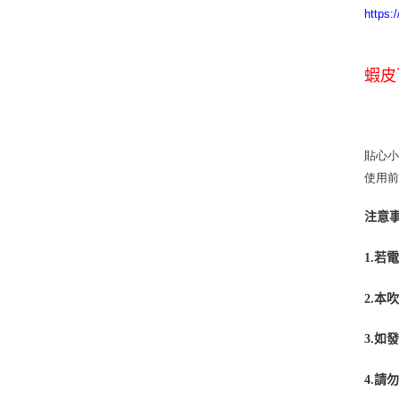
https:
蝦皮
貼心小
使用前
注意
1.
2.
3.
4.