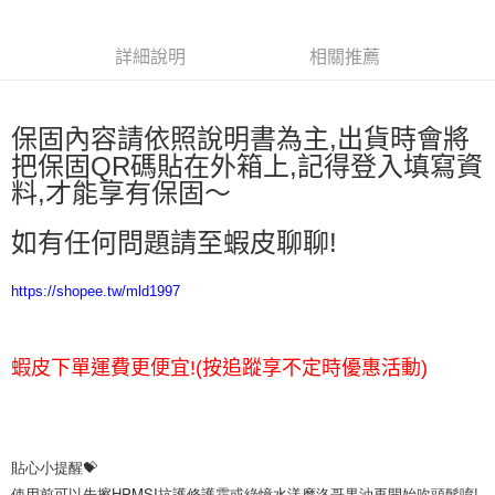
詳細說明
相關推薦
保固內容請依照說明書為主,出貨時會將
把保固QR碼貼在外箱上,記得登入填寫資
料,才能享有保固～
如有任何問題請至蝦皮聊聊!
https://shopee.tw/mld1997
蝦皮下單運費更便宜!(按追蹤享不定時優惠活動)
貼心小提醒💝

使用前可以先擦HPMSI抗護修護霜或綠憶水漾摩洛哥果油再開始
吹頭髮
唷!