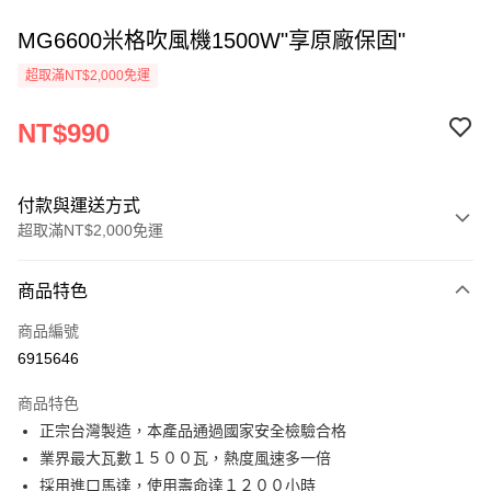
MG6600米格吹風機1500W"享原廠保固"
超取滿NT$2,000免運
NT$990
付款與運送方式
超取滿NT$2,000免運
付款方式
商品特色
信用卡一次付款
商品編號
超商取貨付款
6915646
Apple Pay
商品特色
悠遊付
正宗台灣製造，本產品通過國家安全檢驗合格
業界最大瓦數１５００瓦，熱度風速多一倍
ATM付款
採用進口馬達，使用壽命達１２００小時