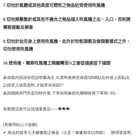
7.切勿於氣體或其他高度可燃性之物品近旁使用吹風機
8.切勿將壓髮針或其他不適合之物品插入吹風機之出、入口，否則將
導致振動及損害
9.切勿於幼兒身上使用吹風機，此外於吹乾頭髮及做頭髮樣式之外，
切勿使用吹風機
10.使用後，需將吹風機之開關轉至O之後從插座拔下插頭
🔺保固內容請依照說明書為主,出貨時會將把保固QR碼貼在外箱上跟私訊,
記得登入填寫資料,才能享有保固!!!

🔺因網路與門市是同時作業,下單前再麻煩先聊聊後再下單唷~3Q

有實體店面可以現場看實品~~~💝💝💝

[美樂蒂貼心小提醒]

✔ 商品到貨享七天猶豫期之權益（注意！猶豫期非試用期），辦理退貨商