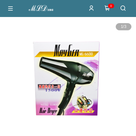
0
1
/
3