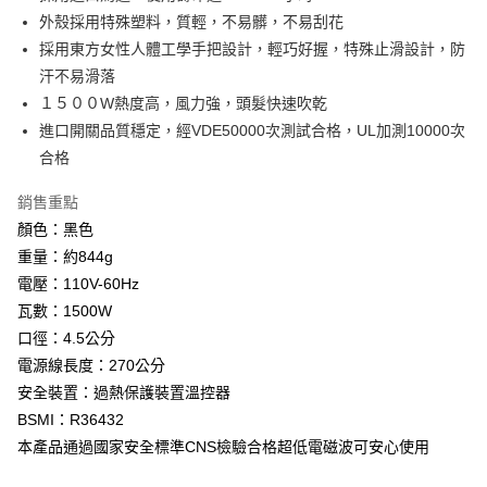
外殼採用特殊塑料，質輕，不易髒，不易刮花
運送方式
採用東方女性人體工學手把設計，輕巧好握，特殊止滑設計，防
全家取貨付款
汗不易滑落
每筆NT$65，滿NT$2,000(含以上)免運費
１５００W熱度高，風力強，頭髮快速吹乾
進口開關品質穩定，經VDE50000次測試合格，UL加測10000次
7-11取貨付款
合格
每筆NT$65，滿NT$2,000(含以上)免運費
銷售重點
宅配
顏色：黑色
每筆NT$100，滿NT$2,000(含以上)免運費
重量：約844g
電壓：110V-60Hz
瓦數：1500W
口徑：4.5公分
電源線長度：270公分
安全裝置：過熱保護裝置溫控器
BSMI：R36432
本產品通過國家安全標準CNS檢驗合格超低電磁波可安心使用