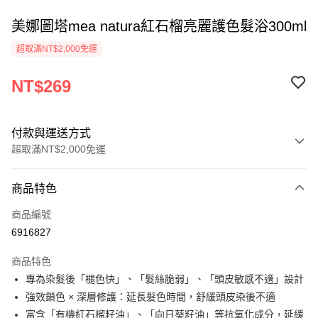
美娜圖塔mea natura紅石榴亮麗護色髮浴300ml
超取滿NT$2,000免運
NT$269
付款與運送方式
超取滿NT$2,000免運
付款方式
商品特色
信用卡一次付款
商品編號
超商取貨付款
6916827
Apple Pay
商品特色
悠遊付
專為染髮後「褪色快」、「髮絲脆弱」、「頭皮敏感不適」設計
強效鎖色 × 深層修護：延長髮色時間，舒緩頭皮染後不適
ATM付款
富含「有機紅石榴籽油」、「向日葵籽油」等抗氧化成分，延緩