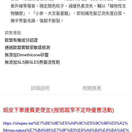
紫外線等傷害，穩定顏色粒子，減緩色素流失，輔以「植物性生
運送方式
物醣膠」、「小麥、大豆氨基酸」，即刻補充髮芯流失蛋白質，
全家取貨付款
撫平秀髮毛躁，強韌不斷裂。
每筆NT$65，滿NT$2,000(含以上)免運費
銷售重點
7-11取貨付款
歐盟有機成分認證
每筆NT$65，滿NT$2,000(含以上)免運費
通過歐盟實驗室敏感檢測
無添加Dimethicone矽靈
宅配
無添加SLS與SLES界面活性劑
每筆NT$100，滿NT$2,000(含以上)免運費
詳細說明
相關推薦
蝦皮下單運費更便宜!(按追蹤享不定時優惠活動)
https://shopee.tw/%E7%BE%8E%E5%A8%9C%E5%9C%96%E5%A1%
94mea-natura%E7%B4%85%E7%9F%B3%E6%A6%B4%E4%BA%AE%