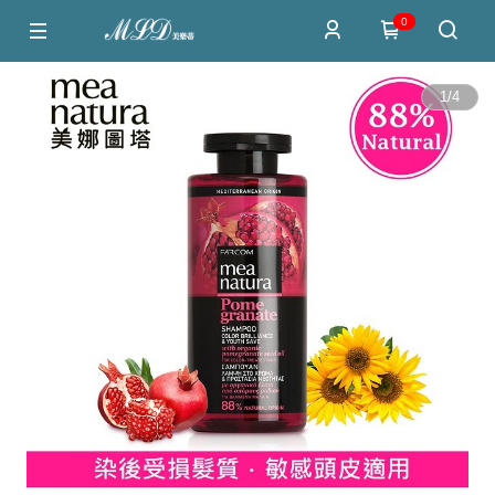
0
1
/
4