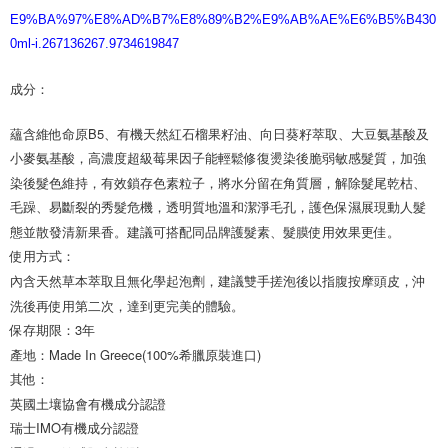
E9%BA%97%E8%AD%B7%E8%89%B2%E9%AB%AE%E6%B5%B430
0ml-i.267136267.9734619847
成分：
蘊含維他命原B5、有機天然紅石榴果籽油、向日葵籽萃取、大豆氨基酸及
小麥氨基酸，高濃度超級莓果因子能輕鬆修復燙染後脆弱敏感髮質，加強
染後髮色維持，有效鎖存色素粒子，將水分留在角質層，解除髮尾乾枯、
毛躁、易斷裂的秀髮危機，透明質地溫和潔淨毛孔，護色保濕展現動人髮
態並散發清新果香。建議可搭配同品牌護髮素、髮膜使用效果更佳。

使用方式：

內含天然草本萃取且無化學起泡劑，建議雙手搓泡後以指腹按摩頭皮，沖
洗後再使用第二次，達到更完美的體驗。

保存期限：3年

產地：Made In Greece(100%希臘原裝進口)

其他：

英國土壤協會有機成分認證

瑞士IMO有機成分認證
