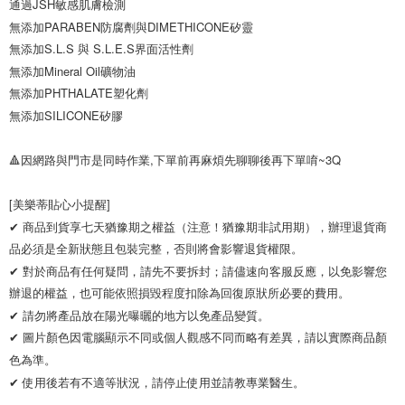
通過JSH敏感肌膚檢測

無添加PARABEN防腐劑與DIMETHICONE矽靈

無添加S.L.S 與 S.L.E.S界面活性劑

無添加Mineral Oil礦物油

無添加PHTHALATE塑化劑

無添加SILICONE矽膠

🔺因網路與門市是同時作業,下單前再麻煩先聊聊後再下單唷~3Q

[美樂蒂貼心小提醒]

✔ 商品到貨享七天猶豫期之權益（注意！猶豫期非試用期），辦理退貨商
品必須是全新狀態且包裝完整，否則將會影響退貨權限。 

✔ 對於商品有任何疑問，請先不要拆封；請儘速向客服反應，以免影響您
辦退的權益，也可能依照損毀程度扣除為回復原狀所必要的費用。

✔ 請勿將產品放在陽光曝曬的地方以免產品變質。 

✔ 圖片顏色因電腦顯示不同或個人觀感不同而略有差異，請以實際商品顏
色為準。 

✔ 使用後若有不適等狀況，請停止使用並請教專業醫生。